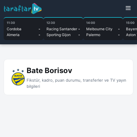
11:30
12:30
14:00
15:00
Cordoba
-
Racing Santander
-
Melbourne City
-
Bayer
Almeria
-
Sporting Gijon
-
Palermo
-
Aston 
Bate Borisov
Fikstür, kadro, puan durumu, transferler ve TV yayın
bilgileri