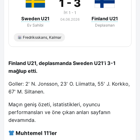
1 - 3
İY: 1 - 1
Sweden U21
Finland U21
04.06.2026
Ev Sahibi
Deplasman
Fredriksskans, Kalmar
Finland U21, deplasmanda Sweden U21’i 3-1
mağlup etti.
Goller: 2' N. Jonsson, 23' O. Liimatta, 55' J. Korkko,
67' M. Siltanen.
Maçın geniş özeti, istatistikleri, oyuncu
performansları ve öne çıkan anları sayfanın
devamında.
Muhtemel 11'ler