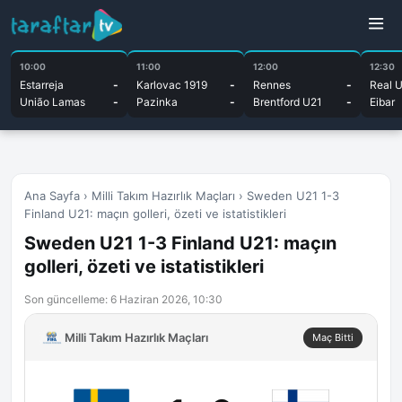
10:00
11:00
12:00
12:30
Estarreja
-
Karlovac 1919
-
Rennes
-
Real 
União Lamas
-
Pazinka
-
Brentford U21
-
Eibar
Ana Sayfa
›
Milli Takım Hazırlık Maçları
›
Sweden U21 1-3
Finland U21: maçın golleri, özeti ve istatistikleri
Sweden U21 1-3 Finland U21: maçın
golleri, özeti ve istatistikleri
Son güncelleme: 6 Haziran 2026, 10:30
Milli Takım Hazırlık Maçları
Maç Bitti