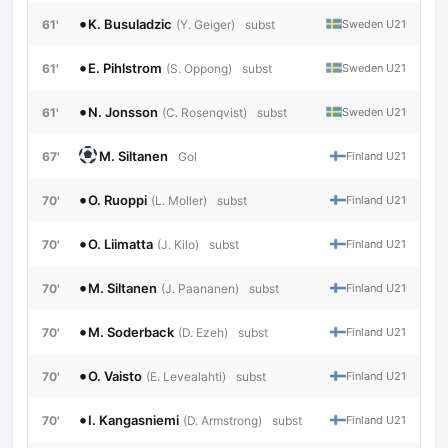
•
K. Busuladzic
61'
Sweden U21
(Y. Geiger)
subst
•
E. Pihlstrom
61'
Sweden U21
(S. Oppong)
subst
•
N. Jonsson
61'
Sweden U21
(C. Rosenqvist)
subst
M. Siltanen
67'
Finland U21
Gol
•
O. Ruoppi
70'
Finland U21
(L. Moller)
subst
•
O. Liimatta
70'
Finland U21
(J. Kilo)
subst
•
M. Siltanen
70'
Finland U21
(J. Paananen)
subst
•
M. Soderback
70'
Finland U21
(D. Ezeh)
subst
•
O. Vaisto
70'
Finland U21
(E. Levealahti)
subst
•
I. Kangasniemi
70'
Finland U21
(D. Armstrong)
subst