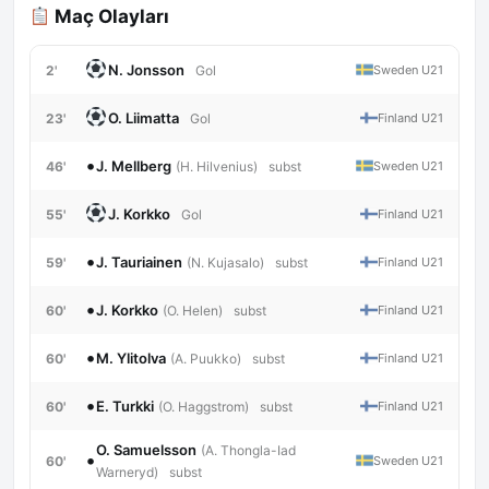
Maç Olayları
N. Jonsson
2'
Sweden U21
Gol
O. Liimatta
23'
Finland U21
Gol
•
J. Mellberg
46'
Sweden U21
(H. Hilvenius)
subst
J. Korkko
55'
Finland U21
Gol
•
J. Tauriainen
59'
Finland U21
(N. Kujasalo)
subst
•
J. Korkko
60'
Finland U21
(O. Helen)
subst
•
M. Ylitolva
60'
Finland U21
(A. Puukko)
subst
•
E. Turkki
60'
Finland U21
(O. Haggstrom)
subst
O. Samuelsson
(A. Thongla-Iad
•
60'
Sweden U21
Warneryd)
subst