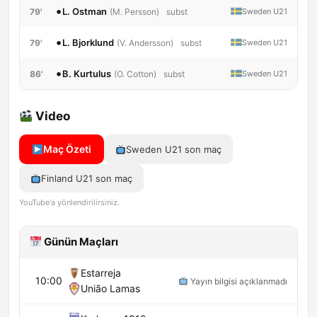
•
L. Ostman
79'
Sweden U21
(M. Persson)
subst
•
L. Bjorklund
79'
Sweden U21
(V. Andersson)
subst
•
B. Kurtulus
86'
Sweden U21
(O. Cotton)
subst
Video
Maç Özeti
Sweden U21 son maç
Finland U21 son maç
YouTube'a yönlendirilirsiniz.
Günün Maçları
Estarreja
10:00
Yayın bilgisi açıklanmadı
União Lamas