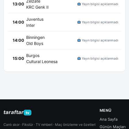
Zelzate
13:00
Yayın bilgisi açıklanmadı
KRC Genk II
Juventus
14:00
Yayın bilgisi açıklanmadı
Inter
Binningen
14:00
Yayın bilgisi açıklanmadı
Old Boys
Burgos
15:00
Yayın bilgisi açıklanmadı
Cultural Leonesa
MENÜ
taraftar
tv
Ana Sayfa
Canlı skor · Fikstür · TV rehberi · Maç önizleme ve özetleri
Günün Maçları