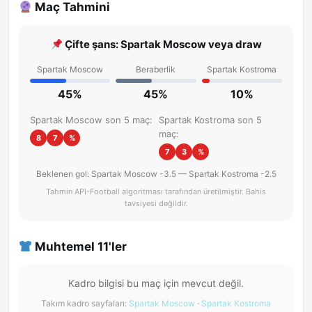
Maç Tahmini
Çifte şans: Spartak Moscow veya draw
Spartak Moscow
Beraberlik
Spartak Kostroma
45%
45%
10%
Spartak Moscow son 5 maç:
Spartak Kostroma son 5
maç:
8
7
%
7
3
%
Beklenen gol: Spartak Moscow -3.5 — Spartak Kostroma -2.5
Tahmin API-Football algoritması tarafından üretilmiştir. Bahis
tavsiyesi değildir.
Muhtemel 11'ler
Kadro bilgisi bu maç için mevcut değil.
Takım kadro sayfaları:
Spartak Moscow
·
Spartak Kostroma