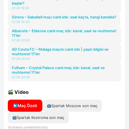
başlar?
07.08 19:30
Girona – Sabadell maçı canlı izle: saat kaçta, hangi kanalda?
07.08 19:30
Albacete – Eldense canlı maç izle: kanal, saat ve muhtemel
11’ler
07.08 20:00
AD Ceuta FC – Malaga maçını canlı izle | yayın bilgisi ve
muhtemel 11’ler
07.08 20:00
Fulham – Crystal Palace canlı maç izle: kanal, saat ve
muhtemel 11’ler
07.08 20:00
Video
Maç Özeti
Spartak Moscow son maç
Spartak Kostroma son maç
YouTube'a yönlendirilirsiniz.