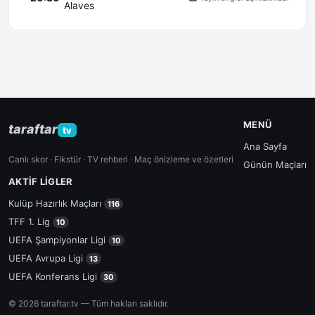
Alaves
MENÜ
taraftar
tv
Ana Sayfa
Canlı skor · Fikstür · TV rehberi · Maç önizleme ve özetleri
Günün Maçları
AKTIF LIGLER
Kulüp Hazırlık Maçları
116
TFF 1. Lig
10
UEFA Şampiyonlar Ligi
10
UEFA Avrupa Ligi
13
UEFA Konferans Ligi
30
© 2026 taraftar.tv — Tüm hakları saklıdır.