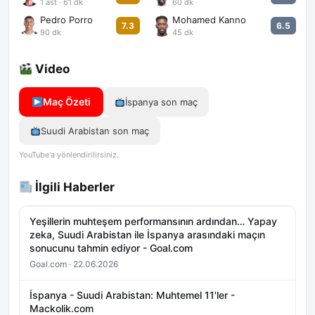
1 ast · 61 dk
60 dk
Pedro Porro
Mohamed Kanno
7.3
6.5
90 dk
45 dk
Video
Maç Özeti
İspanya son maç
Suudi Arabistan son maç
YouTube'a yönlendirilirsiniz.
İlgili Haberler
Yeşillerin muhteşem performansının ardından… Yapay
zeka, Suudi Arabistan ile İspanya arasındaki maçın
sonucunu tahmin ediyor - Goal.com
Goal.com · 22.06.2026
İspanya - Suudi Arabistan: Muhtemel 11'ler -
Mackolik.com