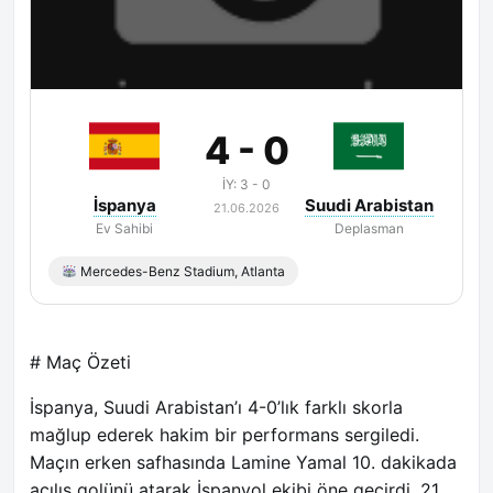
Maç Bitti
4 - 0
İY: 3 - 0
İspanya
Suudi Arabistan
21.06.2026
Ev Sahibi
Deplasman
Mercedes-Benz Stadium, Atlanta
# Maç Özeti
İspanya, Suudi Arabistan’ı 4-0’lık farklı skorla
mağlup ederek hakim bir performans sergiledi.
Maçın erken safhasında Lamine Yamal 10. dakikada
açılış golünü atarak İspanyol ekibi öne geçirdi. 21.