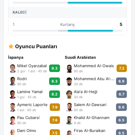
KALECI
1
5
Kurtarış
Oyuncu Puanları
İspanya
Suudi Arabistan
Mikel Oyarzabal
Mohammed Al-Owais
9.3
7.2
2 gol · 1 ast · 45 dk
90 dk
Rodri
Mohammed Abu Al-Shamat
8.3
6.9
90 dk
30 dk
Lamine Yamal
Ala'a Al-Hejji
8.2
6.7
1 gol · 45 dk
30 dk
Aymeric Laporte
Salem Al-Dawsari
7.9
6.6
1 ast · 90 dk
90 dk
Pau Cubarsí
Khalid Al-Ghannam
7.6
6.5
90 dk
9 dk
Dani Olmo
Firas Al-Buraikan
7.5
6.5