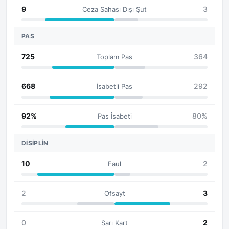
9
3
Ceza Sahası Dışı Şut
PAS
725
364
Toplam Pas
668
292
İsabetli Pas
92%
80%
Pas İsabeti
DISIPLIN
10
2
Faul
2
3
Ofsayt
0
2
Sarı Kart