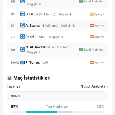
60'
Suudi Arabistan
Değişiklik
D. Olmo
61'
İspanya
(M. Merino)
Değişiklik
A. Baena
61'
İspanya
(N. Williams)
Değişiklik
Pedri
70'
İspanya
(F. Ruiz)
Değişiklik
N. Al Dawsari
(K. Al Ghannam)
90'
Suudi Arabistan
Değişiklik
F. Torres
90+2'
İspanya
VAR
Maç İstatistikleri
İspanya
Suudi Arabistan
GENEL
67%
33%
Top Hakimiyeti