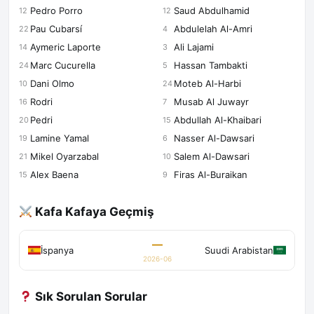
Pedro Porro
Saud Abdulhamid
12
12
Pau Cubarsí
Abdulelah Al-Amri
22
4
Aymeric Laporte
Ali Lajami
14
3
Marc Cucurella
Hassan Tambakti
24
5
Dani Olmo
Moteb Al-Harbi
10
24
Rodri
Musab Al Juwayr
16
7
Pedri
Abdullah Al-Khaibari
20
15
Lamine Yamal
Nasser Al-Dawsari
19
6
Mikel Oyarzabal
Salem Al-Dawsari
21
10
Alex Baena
Firas Al-Buraikan
15
9
Kafa Kafaya Geçmiş
—
İspanya
Suudi Arabistan
2026-06
Sık Sorulan Sorular