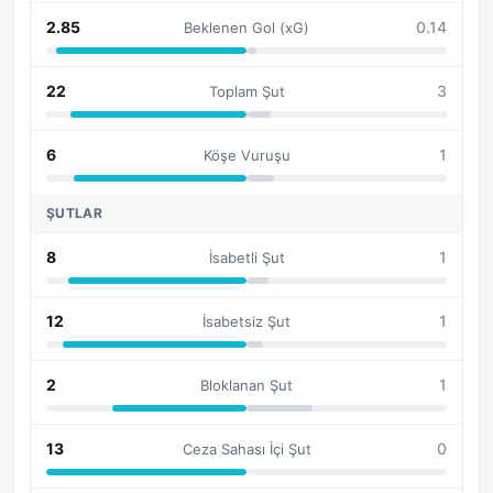
2.85
0.14
Beklenen Gol (xG)
22
3
Toplam Şut
6
1
Köşe Vuruşu
ŞUTLAR
8
1
İsabetli Şut
12
1
İsabetsiz Şut
2
1
Bloklanan Şut
13
0
Ceza Sahası İçi Şut