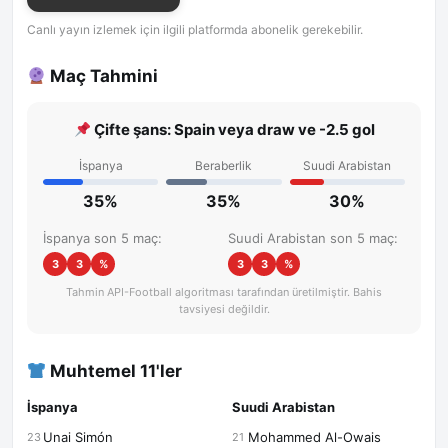
Canlı yayın izlemek için ilgili platformda abonelik gerekebilir.
Maç Tahmini
Çifte şans: Spain veya draw ve -2.5 gol
İspanya
Beraberlik
Suudi Arabistan
35%
35%
30%
İspanya son 5 maç:
Suudi Arabistan son 5 maç:
3
3
%
3
3
%
Tahmin API-Football algoritması tarafından üretilmiştir. Bahis
tavsiyesi değildir.
Muhtemel 11'ler
İspanya
Suudi Arabistan
Unai Simón
Mohammed Al-Owais
23
21