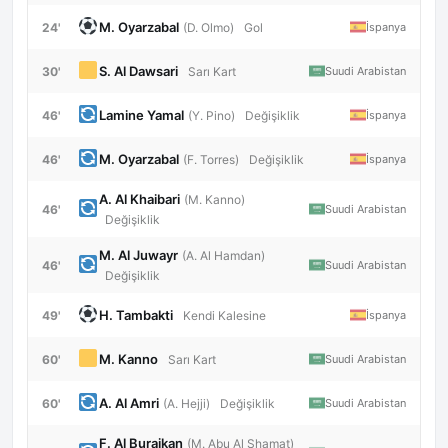
M. Oyarzabal
24'
İspanya
(D. Olmo)
Gol
S. Al Dawsari
30'
Suudi Arabistan
Sarı Kart
Lamine Yamal
46'
İspanya
(Y. Pino)
Değişiklik
M. Oyarzabal
46'
İspanya
(F. Torres)
Değişiklik
A. Al Khaibari
(M. Kanno)
46'
Suudi Arabistan
Değişiklik
M. Al Juwayr
(A. Al Hamdan)
46'
Suudi Arabistan
Değişiklik
H. Tambakti
49'
İspanya
Kendi Kalesine
M. Kanno
60'
Suudi Arabistan
Sarı Kart
A. Al Amri
60'
Suudi Arabistan
(A. Hejji)
Değişiklik
F. Al Buraikan
(M. Abu Al Shamat)