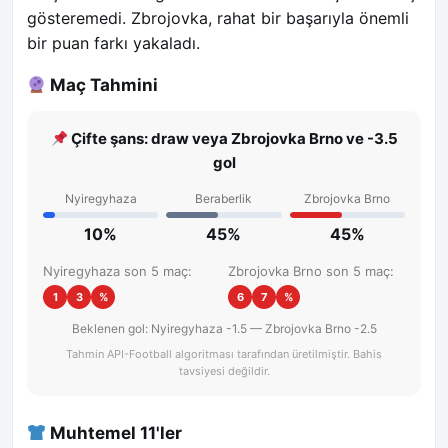
gösteremedi. Zbrojovka, rahat bir başarıyla önemli
bir puan farkı yakaladı.
Maç Tahmini
Çifte şans: draw veya Zbrojovka Brno ve -3.5
gol
Nyiregyhaza
Beraberlik
Zbrojovka Brno
10%
45%
45%
Nyiregyhaza son 5 maç:
Zbrojovka Brno son 5 maç:
1
3
%
6
7
%
Beklenen gol: Nyiregyhaza -1.5 — Zbrojovka Brno -2.5
Tahmin API-Football algoritması tarafından üretilmiştir. Bahis
tavsiyesi değildir.
Muhtemel 11'ler