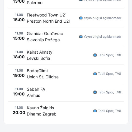
13:00
Palermo
Fleetwood Town U21
11.08
Yayın bilgisi açıklanmadı
15:00
Preston North End U21
Graničar Đurđevac
11.08
Yayın bilgisi açıklanmadı
15:00
Slavonija Požega
Kairat Almaty
11.08
Tabii Spor, TV8
18:00
Levski Sofia
Bodo/Glimt
11.08
Tabii Spor, TV8
19:00
Union St. Gilloise
Sabah FA
11.08
Tabii Spor, TV8
19:00
Aarhus
Kauno Žalgiris
11.08
Tabii Spor, TV8
20:00
Dinamo Zagreb