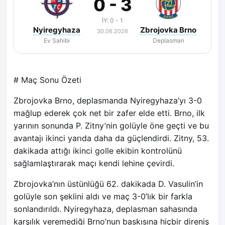
0 - 3
İY: 0 - 1
Nyiregyhaza
Zbrojovka Brno
30.06.2026
Ev Sahibi
Deplasman
# Maç Sonu Özeti
Zbrojovka Brno, deplasmanda Nyiregyhaza’yı 3-0
mağlup ederek çok net bir zafer elde etti. Brno, ilk
yarının sonunda P. Zitny’nin golüyle öne geçti ve bu
avantajı ikinci yarıda daha da güçlendirdi. Zitny, 53.
dakikada attığı ikinci golle ekibin kontrolünü
sağlamlaştırarak maçı kendi lehine çevirdi.
Zbrojovka’nın üstünlüğü 62. dakikada D. Vasulin’in
golüyle son şeklini aldı ve maç 3-0’lık bir farkla
sonlandırıldı. Nyiregyhaza, deplasman sahasında
karşılık veremediği Brno’nun baskısına hiçbir direniş