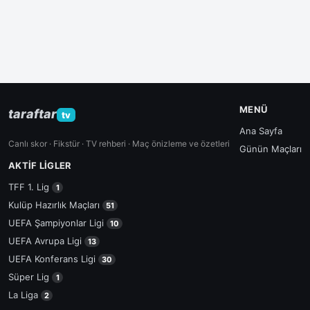
MENÜ
taraftar
tv
Ana Sayfa
Canlı skor · Fikstür · TV rehberi · Maç önizleme ve özetleri
Günün Maçları
AKTIF LIGLER
TFF 1. Lig
1
Kulüp Hazırlık Maçları
51
UEFA Şampiyonlar Ligi
10
UEFA Avrupa Ligi
13
UEFA Konferans Ligi
30
Süper Lig
1
La Liga
2