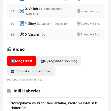
O. Velich
(B. Kanakimana)
59'
Zbrojovka Brno
Değişiklik
P. Zitny
59'
Zbrojovka Brno
(D. Vasulin)
Değişiklik
D. Vasulin
62'
Zbrojovka Brno
Gol
Video
Maç Özeti
Nyiregyhaza son maç
Zbrojovka Brno son maç
YouTube'a yönlendirilirsiniz.
İlgili Haberler
Nyiregyhaza vs Brno:Canlı anlatım, kadro ve istatistik -
Habertürk