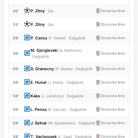
P. Zitny
45'
Zbrojovka Brno
Gol
P. Zitny
53'
Zbrojovka Brno
Gol
P. Cavos
59'
Zbrojovka Brno
(F. Vedral)
Değişiklik
M. Gjorgievski
(A. Markovic)
59'
Zbrojovka Brno
Değişiklik
D. Granecny
59'
Zbrojovka Brno
(P. Mares)
Değişiklik
E. Hunal
59'
Zbrojovka Brno
(J. Klima)
Değişiklik
Kaka
59'
Zbrojovka Brno
(J. Janetzky)
Değişiklik
L. Penxa
59'
Zbrojovka Brno
(P. Sevcik)
Değişiklik
J. Selnar
59'
Zbrojovka Brno
(M. Rymarenko)
Değişiklik
T. Vachousek
59'
Zbrojovka Brno
(L. Saal)
Değişiklik