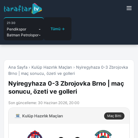
21:30
Tümü →
Pendikspor
-
Batman Petrolspor
-
Ana Sayfa
›
Kulüp Hazırlık Maçları
›
Nyiregyhaza 0-3 Zbrojovka
Brno | maç sonucu, özeti ve golleri
Nyiregyhaza 0-3 Zbrojovka Brno | maç
sonucu, özeti ve golleri
Son güncelleme: 30 Haziran 2026, 20:00
Kulüp Hazırlık Maçları
Maç Bitti