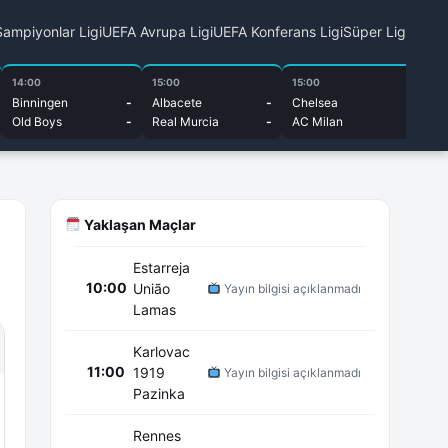
ampiyonlar Ligi
UEFA Avrupa Ligi
UEFA Konferans Ligi
Süper Lig
14:00
15:00
15:00
15
Binningen
-
Albacete
-
Chelsea
-
Bu
Old Boys
-
Real Murcia
-
AC Milan
-
Cu
Yaklaşan Maçlar
Estarreja
10:00
União
Yayın bilgisi açıklanmadı
Lamas
Karlovac
11:00
1919
Yayın bilgisi açıklanmadı
Pazinka
Rennes