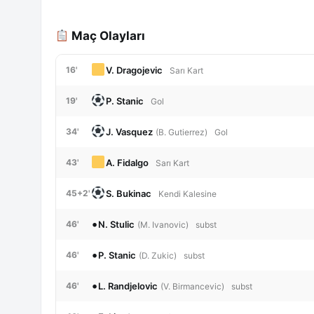
Maç Olayları
V. Dragojevic
16'
Sarı Kart
P. Stanic
19'
Gol
J. Vasquez
34'
(B. Gutierrez)
Gol
A. Fidalgo
43'
Sarı Kart
S. Bukinac
45+2'
Kendi Kalesine
•
N. Stulic
46'
(M. Ivanovic)
subst
•
P. Stanic
46'
(D. Zukic)
subst
•
L. Randjelovic
46'
(V. Birmancevic)
subst