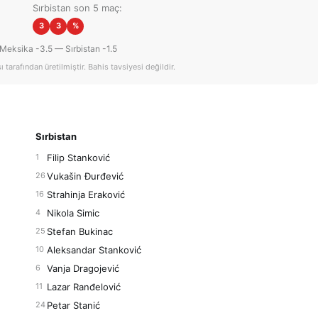
Sırbistan son 5 maç:
3
3
%
Meksika -3.5 — Sırbistan -1.5
tarafından üretilmiştir. Bahis tavsiyesi değildir.
Sırbistan
Filip Stanković
1
Vukašin Đurđević
26
Strahinja Eraković
16
Nikola Simic
4
Stefan Bukinac
25
Aleksandar Stanković
10
Vanja Dragojević
6
Lazar Ranđelović
11
Petar Stanić
24