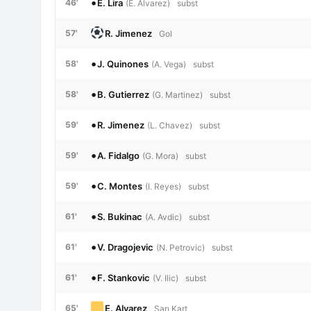
•
E. Lira
46'
(E. Alvarez)
subst
R. Jimenez
57'
Gol
•
J. Quinones
58'
(A. Vega)
subst
•
B. Gutierrez
58'
(G. Martinez)
subst
•
R. Jimenez
59'
(L. Chavez)
subst
•
A. Fidalgo
59'
(G. Mora)
subst
•
C. Montes
59'
(I. Reyes)
subst
•
S. Bukinac
61'
(A. Avdic)
subst
•
V. Dragojevic
61'
(N. Petrovic)
subst
•
F. Stankovic
61'
(V. Ilic)
subst
E. Alvarez
65'
Sarı Kart