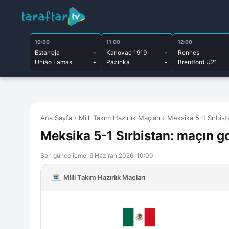
10:00
11:00
12:00
Estarreja
-
Karlovac 1919
-
Rennes
União Lamas
-
Pazinka
-
Brentford U21
Ana Sayfa
›
Milli Takım Hazırlık Maçları
›
Meksika 5-1 Sırbista
Meksika 5-1 Sırbistan: maçın goll
Son güncelleme: 6 Haziran 2026, 10:00
Milli Takım Hazırlık Maçları