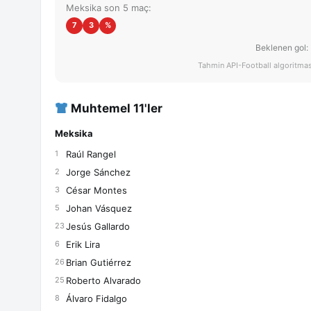
Meksika son 5 maç:
7
3
%
Beklenen gol: 
Tahmin API-Football algoritması 
Muhtemel 11'ler
Meksika
Raúl Rangel
1
Jorge Sánchez
2
César Montes
3
Johan Vásquez
5
Jesús Gallardo
23
Erik Lira
6
Brian Gutiérrez
26
Roberto Alvarado
25
Álvaro Fidalgo
8