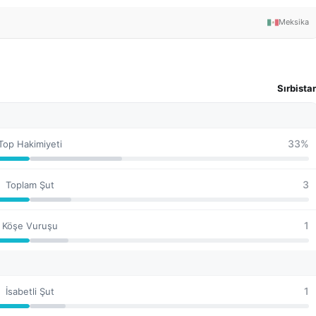
Meksika
Sırbista
33%
Top Hakimiyeti
3
Toplam Şut
1
Köşe Vuruşu
1
İsabetli Şut