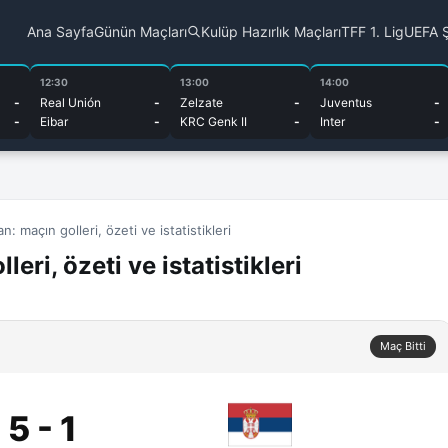
Ana Sayfa
Günün Maçları
Kulüp Hazırlık Maçları
TFF 1. Lig
UEFA Ş
12:30
13:00
14:00
-
Real Unión
-
Zelzate
-
Juventus
-
-
Eibar
-
KRC Genk II
-
Inter
-
n: maçın golleri, özeti ve istatistikleri
eri, özeti ve istatistikleri
Maç Bitti
5 - 1