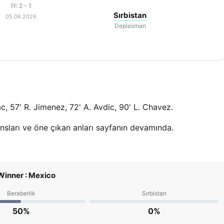
İY: 2 - 1
Sırbistan
05.06.2026
Deplasman
ac, 57' R. Jimenez, 72' A. Avdic, 90' L. Chavez.
ansları ve öne çıkan anları sayfanın devamında.
inner : Mexico
Beraberlik
Sırbistan
50%
0%