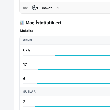
L. Chavez
90'
Gol
Maç İstatistikleri
Meksika
GENEL
67%
17
6
ŞUTLAR
7