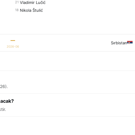
Vladimir Lučić
21
Nikola Štulić
18
—
Sırbistan
2026-06
26).
nacak?
tir.