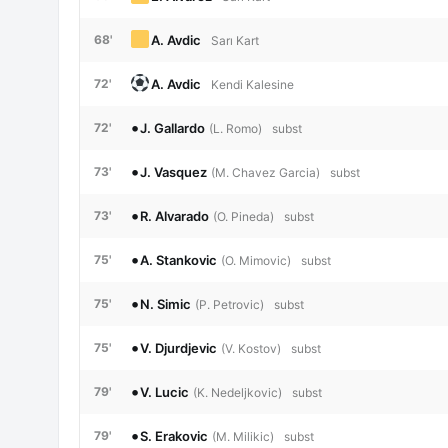
A. Avdic
68'
Sarı Kart
A. Avdic
72'
Kendi Kalesine
•
J. Gallardo
72'
(L. Romo)
subst
•
J. Vasquez
73'
(M. Chavez Garcia)
subst
•
R. Alvarado
73'
(O. Pineda)
subst
•
A. Stankovic
75'
(O. Mimovic)
subst
•
N. Simic
75'
(P. Petrovic)
subst
•
V. Djurdjevic
75'
(V. Kostov)
subst
•
V. Lucic
79'
(K. Nedeljkovic)
subst
•
S. Erakovic
79'
(M. Milikic)
subst