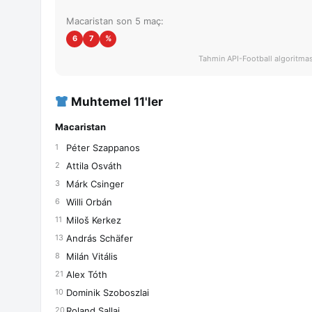
Macaristan son 5 maç:
6
7
%
Tahmin API-Football algoritması 
Muhtemel 11'ler
Macaristan
Péter Szappanos
1
Attila Osváth
2
Márk Csinger
3
Willi Orbán
6
Miloš Kerkez
11
András Schäfer
13
Milán Vitális
8
Alex Tóth
21
Dominik Szoboszlai
10
Roland Sallai
20