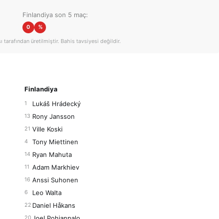
Finlandiya son 5 maç:
0
%
tarafından üretilmiştir. Bahis tavsiyesi değildir.
Finlandiya
Lukáš Hrádecký
1
Rony Jansson
13
Ville Koski
21
Tony Miettinen
4
Ryan Mahuta
14
Adam Markhiev
11
Anssi Suhonen
16
Leo Walta
6
Daniel Håkans
22
Joel Pohjanpalo
20