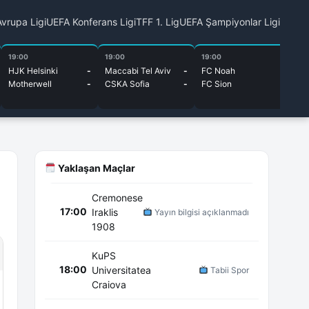
vrupa Ligi
UEFA Konferans Ligi
TFF 1. Lig
UEFA Şampiyonlar Ligi
19:00
19:00
19:00
19
HJK Helsinki
-
Maccabi Tel Aviv
-
FC Noah
-
Li
Motherwell
-
CSKA Sofia
-
FC Sion
-
Om
Yaklaşan Maçlar
Cremonese
17:00
Iraklis
Yayın bilgisi açıklanmadı
1908
KuPS
18:00
Universitatea
Tabii Spor
Craiova