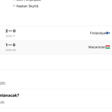
Naatan Skyttä
10
2 — 0
Finlandiya
2018-11
1 — 0
Macaristan
2018-09
26).
ınlanacak?
tir.