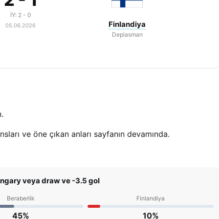
İY: 2 - 0
Finlandiya
05.06.2026
Deplasman
.
ansları ve öne çıkan anları sayfanın devamında.
ungary veya draw ve -3.5 gol
Beraberlik
Finlandiya
45%
10%