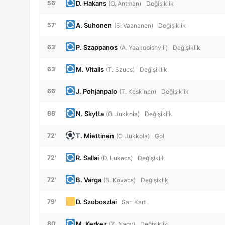
D. Hakans
56'
(O. Antman)
Değişiklik
A. Suhonen
57'
(S. Vaananen)
Değişiklik
P. Szappanos
63'
(A. Yaakobishvili)
Değişiklik
M. Vitalis
63'
(T. Szucs)
Değişiklik
J. Pohjanpalo
66'
(T. Keskinen)
Değişiklik
N. Skytta
66'
(O. Jukkola)
Değişiklik
T. Miettinen
72'
(O. Jukkola)
Gol
R. Sallai
72'
(D. Lukacs)
Değişiklik
B. Varga
72'
(B. Kovacs)
Değişiklik
D. Szoboszlai
79'
Sarı Kart
M. Kerkez
80'
(Z. Nagy)
Değişiklik