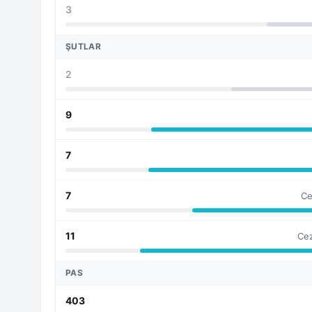
3
ŞUTLAR
2
9
7
7
Ce
11
Cez
PAS
403