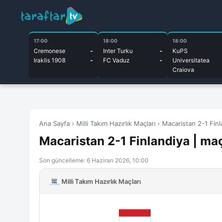
17:00
18:00
18:00
Cremonese
-
Inter Turku
-
KuPS
Iraklis 1908
-
FC Vaduz
-
Universitatea
Craiova
Ana Sayfa
›
Milli Takım Hazırlık Maçları
›
Macaristan 2-1 Finl
Macaristan 2-1 Finlandiya | maç
Son güncelleme: 6 Haziran 2026, 10:00
Milli Takım Hazırlık Maçları