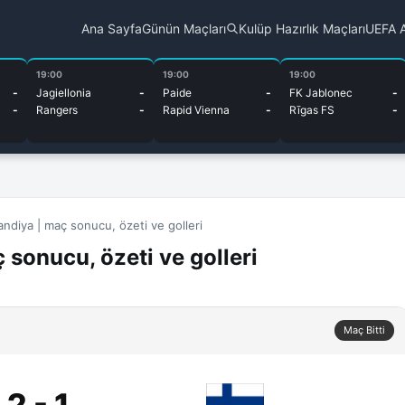
Ana Sayfa
Günün Maçları
Kulüp Hazırlık Maçları
UEFA A
19:00
19:00
19:00
-
Jagiellonia
-
Paide
-
FK Jablonec
-
-
Rangers
-
Rapid Vienna
-
Rīgas FS
-
andiya | maç sonucu, özeti ve golleri
 sonucu, özeti ve golleri
Maç Bitti
2 - 1