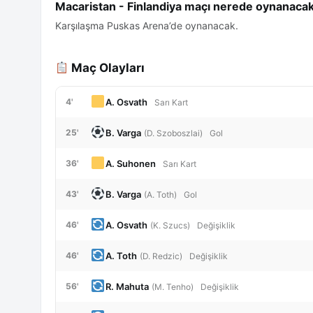
Macaristan - Finlandiya maçı nerede oynanaca
Karşılaşma Puskas Arena’de oynanacak.
Maç Olayları
A. Osvath
4'
Sarı Kart
B. Varga
25'
(D. Szoboszlai)
Gol
A. Suhonen
36'
Sarı Kart
B. Varga
43'
(A. Toth)
Gol
A. Osvath
46'
(K. Szucs)
Değişiklik
A. Toth
46'
(D. Redzic)
Değişiklik
R. Mahuta
56'
(M. Tenho)
Değişiklik