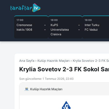
17:00
18:00
18:00
Cremonese
-
KuPS
-
Inter Turku
Iraklis 1908
-
Universitatea
-
FC Vaduz
Craiova
Ana Sayfa
›
Kulüp Hazırlık Maçları
›
Krylia Sovetov 2-3 FK S
Krylia Sovetov 2-3 FK Sokol Sar
Son güncelleme: 1 Temmuz 2026, 22:40
Kulüp Hazırlık Maçları