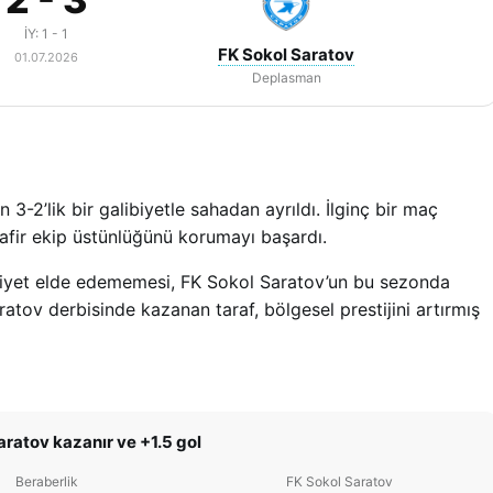
İY: 1 - 1
FK Sokol Saratov
01.07.2026
Deplasman
-2’lik bir galibiyetle sahadan ayrıldı. İlginç bir maç
safir ekip üstünlüğünü korumayı başardı.
ibiyet elde edememesi, FK Sokol Saratov’un bu sezonda
ratov derbisinde kazanan taraf, bölgesel prestijini artırmış
ratov kazanır ve +1.5 gol
Beraberlik
FK Sokol Saratov