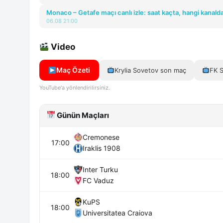
Monaco – Getafe maçı canlı izle: saat kaçta, hangi kanald
06.08 21:00
Video
Maç Özeti
Krylia Sovetov son maç
FK S
YouTube'a yönlendirilirsiniz.
Günün Maçları
Cremonese
17:00
Iraklis 1908
Inter Turku
18:00
FC Vaduz
KuPS
18:00
Universitatea Craiova