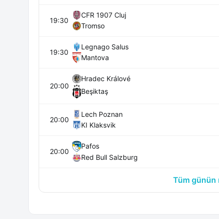
CFR 1907 Cluj
19:30
Tromso
Legnago Salus
19:30
Mantova
Hradec Králové
20:00
Beşiktaş
Lech Poznan
20:00
KI Klaksvik
Pafos
20:00
Red Bull Salzburg
Tüm günün m