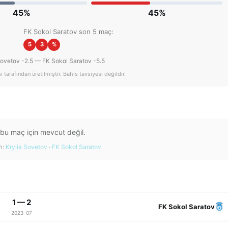
45%
45%
FK Sokol Saratov son 5 maç:
5
3
%
Sovetov -2.5 — FK Sokol Saratov -5.5
tarafından üretilmiştir. Bahis tavsiyesi değildir.
 bu maç için mevcut değil.
ı:
Krylia Sovetov
·
FK Sokol Saratov
1 — 2
FK Sokol Saratov
2023-07