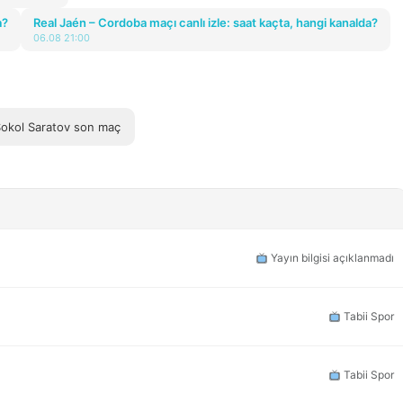
a?
Real Jaén – Cordoba maçı canlı izle: saat kaçta, hangi kanalda?
06.08 21:00
okol Saratov son maç
Yayın bilgisi açıklanmadı
Tabii Spor
Tabii Spor