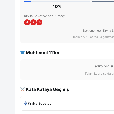
10%
Krylia Sovetov son 5 maç:
4
7
%
Beklenen gol: Krylia 
Tahmin API-Football algoritması 
Muhtemel 11'ler
Kadro bilgisi
Takım kadro sayfalar
Kafa Kafaya Geçmiş
Krylya Sovetov