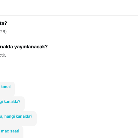
ta?
26).
analda yayınlanacak?
tir.
 kanal
gi kanalda?
ta, hangi kanalda?
 maç saati