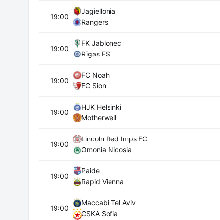
Jagiellonia
19:00
Rangers
FK Jablonec
19:00
Rīgas FS
FC Noah
19:00
FC Sion
HJK Helsinki
19:00
Motherwell
Lincoln Red Imps FC
19:00
Omonia Nicosia
Paide
19:00
Rapid Vienna
Maccabi Tel Aviv
19:00
CSKA Sofia