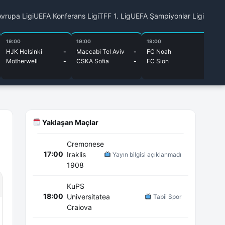
vrupa Ligi
UEFA Konferans Ligi
TFF 1. Lig
UEFA Şampiyonlar Ligi
19:00
19:00
19:00
19
HJK Helsinki
-
Maccabi Tel Aviv
-
FC Noah
-
Li
Motherwell
-
CSKA Sofia
-
FC Sion
-
Om
Yaklaşan Maçlar
Cremonese
17:00
Iraklis
Yayın bilgisi açıklanmadı
1908
KuPS
18:00
Universitatea
Tabii Spor
Craiova