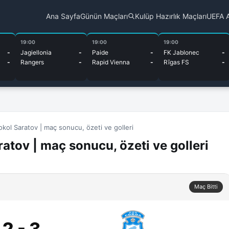
Ana Sayfa
Günün Maçları
Kulüp Hazırlık Maçları
UEFA A
19:00
19:00
19:00
-
Jagiellonia
-
Paide
-
FK Jablonec
-
-
Rangers
-
Rapid Vienna
-
Rīgas FS
-
okol Saratov | maç sonucu, özeti ve golleri
atov | maç sonucu, özeti ve golleri
Maç Bitti
2 - 3