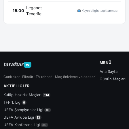
Leganes
15:00
Yayın bilgisi açıklanmadı
Tenerife
MENÜ
taraftar
tv
Ana Sayfa
Canlı skor · Fikstür · TV rehberi · Maç önizleme ve özetleri
Günün Maçları
AKTIF LIGLER
Kulüp Hazırlık Maçları
114
TFF 1. Lig
9
UEFA Şampiyonlar Ligi
10
UEFA Avrupa Ligi
13
UEFA Konferans Ligi
30