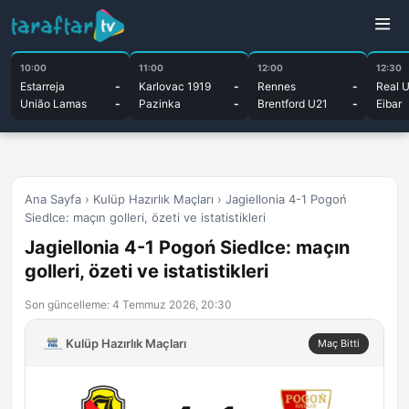
10:00
11:00
12:00
12:30
Estarreja
-
Karlovac 1919
-
Rennes
-
Real 
União Lamas
-
Pazinka
-
Brentford U21
-
Eibar
Ana Sayfa
›
Kulüp Hazırlık Maçları
›
Jagiellonia 4-1 Pogoń
Siedlce: maçın golleri, özeti ve istatistikleri
Jagiellonia 4-1 Pogoń Siedlce: maçın
golleri, özeti ve istatistikleri
Son güncelleme: 4 Temmuz 2026, 20:30
Kulüp Hazırlık Maçları
Maç Bitti