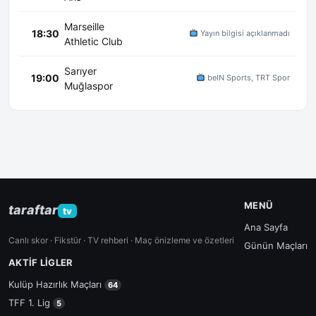
Marseille
18:30
Yayın bilgisi açıklanmadı
Athletic Club
Sarıyer
19:00
beIN Sports, TRT Spor
Muğlaspor
MENÜ
taraftar
tv
Ana Sayfa
Canlı skor · Fikstür · TV rehberi · Maç önizleme ve özetleri
Günün Maçları
AKTIF LIGLER
Kulüp Hazırlık Maçları
64
TFF 1. Lig
5