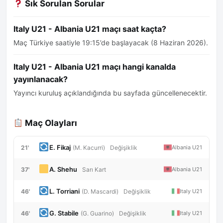
Sık Sorulan Sorular
Italy U21 - Albania U21 maçı saat kaçta?
Maç Türkiye saatiyle 19:15’de başlayacak (8 Haziran 2026).
Italy U21 - Albania U21 maçı hangi kanalda
yayınlanacak?
Yayıncı kuruluş açıklandığında bu sayfada güncellenecektir.
Maç Olayları
E. Fikaj
21'
Albania U21
(M. Kacurri)
Değişiklik
A. Shehu
37'
Albania U21
Sarı Kart
L. Torriani
46'
Italy U21
(D. Mascardi)
Değişiklik
G. Stabile
46'
Italy U21
(G. Guarino)
Değişiklik