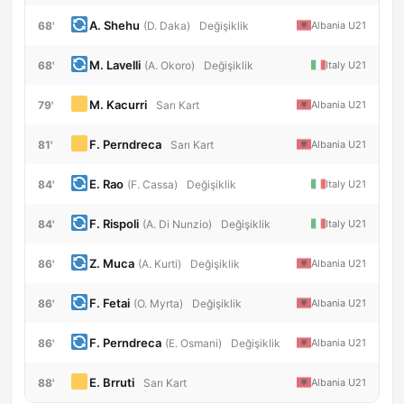
A. Shehu
68'
Albania U21
(D. Daka)
Değişiklik
M. Lavelli
68'
Italy U21
(A. Okoro)
Değişiklik
M. Kacurri
79'
Albania U21
Sarı Kart
F. Perndreca
81'
Albania U21
Sarı Kart
E. Rao
84'
Italy U21
(F. Cassa)
Değişiklik
F. Rispoli
84'
Italy U21
(A. Di Nunzio)
Değişiklik
Z. Muca
86'
Albania U21
(A. Kurti)
Değişiklik
F. Fetai
86'
Albania U21
(O. Myrta)
Değişiklik
F. Perndreca
86'
Albania U21
(E. Osmani)
Değişiklik
E. Brruti
88'
Albania U21
Sarı Kart