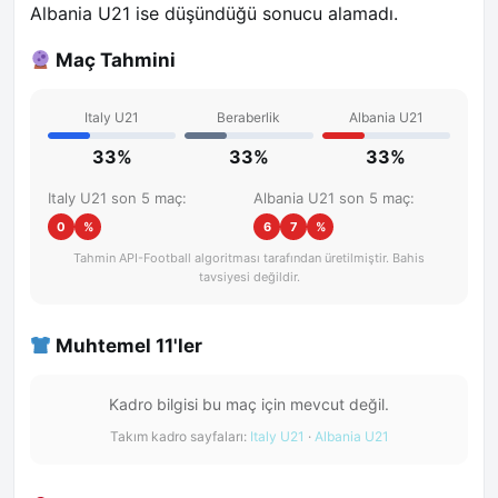
Albania U21 ise düşündüğü sonucu alamadı.
Maç Tahmini
Italy U21
Beraberlik
Albania U21
33%
33%
33%
Italy U21 son 5 maç:
Albania U21 son 5 maç:
0
%
6
7
%
Tahmin API-Football algoritması tarafından üretilmiştir. Bahis
tavsiyesi değildir.
Muhtemel 11'ler
Kadro bilgisi bu maç için mevcut değil.
Takım kadro sayfaları:
Italy U21
·
Albania U21