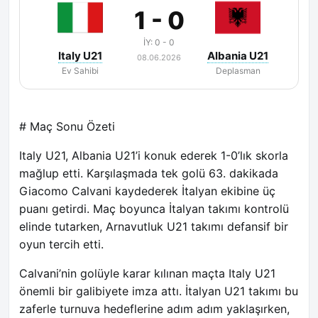
1 - 0
İY: 0 - 0
Italy U21
Albania U21
08.06.2026
Ev Sahibi
Deplasman
# Maç Sonu Özeti
Italy U21, Albania U21’i konuk ederek 1-0’lık skorla
mağlup etti. Karşılaşmada tek golü 63. dakikada
Giacomo Calvani kaydederek İtalyan ekibine üç
puanı getirdi. Maç boyunca İtalyan takımı kontrolü
elinde tutarken, Arnavutluk U21 takımı defansif bir
oyun tercih etti.
Calvani’nin golüyle karar kılınan maçta Italy U21
önemli bir galibiyete imza attı. İtalyan U21 takımı bu
zaferle turnuva hedeflerine adım adım yaklaşırken,