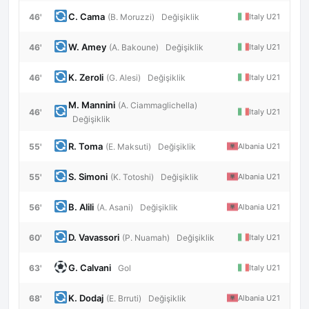
C. Cama
46'
Italy U21
(B. Moruzzi)
Değişiklik
W. Amey
46'
Italy U21
(A. Bakoune)
Değişiklik
K. Zeroli
46'
Italy U21
(G. Alesi)
Değişiklik
M. Mannini
(A. Ciammaglichella)
46'
Italy U21
Değişiklik
R. Toma
55'
Albania U21
(E. Maksuti)
Değişiklik
S. Simoni
55'
Albania U21
(K. Totoshi)
Değişiklik
B. Alili
56'
Albania U21
(A. Asani)
Değişiklik
D. Vavassori
60'
Italy U21
(P. Nuamah)
Değişiklik
G. Calvani
63'
Italy U21
Gol
K. Dodaj
68'
Albania U21
(E. Brruti)
Değişiklik