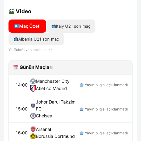
Video
Maç Özeti
Italy U21 son maç
Albania U21 son maç
YouTube'a yönlendirilirsiniz.
Günün Maçları
Manchester City
14:00
Yayın bilgisi açıklanmadı
Atletico Madrid
Johor Darul Takzim
15:00
FC
Yayın bilgisi açıklanmadı
Chelsea
Arsenal
16:00
Yayın bilgisi açıklanmadı
Borussia Dortmund