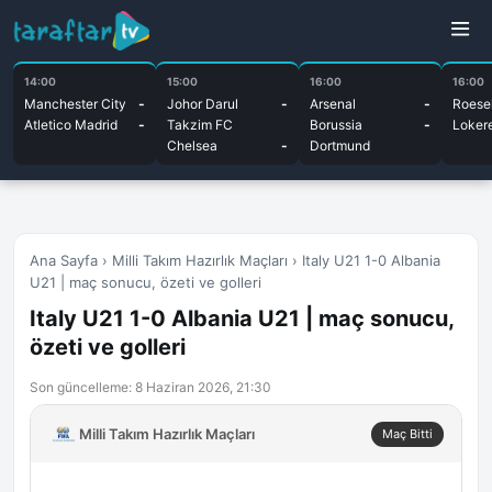
14:00
15:00
16:00
16:00
Manchester City
-
Johor Darul
-
Arsenal
-
Roesel
Atletico Madrid
-
Takzim FC
Borussia
-
Loker
Chelsea
-
Dortmund
Ana Sayfa
›
Milli Takım Hazırlık Maçları
›
Italy U21 1-0 Albania
U21 | maç sonucu, özeti ve golleri
Italy U21 1-0 Albania U21 | maç sonucu,
özeti ve golleri
Son güncelleme: 8 Haziran 2026, 21:30
Milli Takım Hazırlık Maçları
Maç Bitti