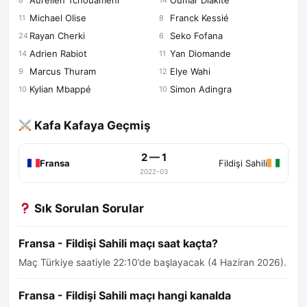
Aurélien Tchouaméni
Oumar Diakité
Michael Olise
Franck Kessié
11
8
Rayan Cherki
Seko Fofana
24
6
Adrien Rabiot
Yan Diomande
14
11
Marcus Thuram
Elye Wahi
9
12
Kylian Mbappé
Simon Adingra
10
10
Kafa Kafaya Geçmiş
2 — 1
Fransa
Fildişi Sahili
2022-03
Sık Sorulan Sorular
Fransa - Fildişi Sahili maçı saat kaçta?
Maç Türkiye saatiyle 22:10’de başlayacak (4 Haziran 2026).
Fransa - Fildişi Sahili maçı hangi kanalda