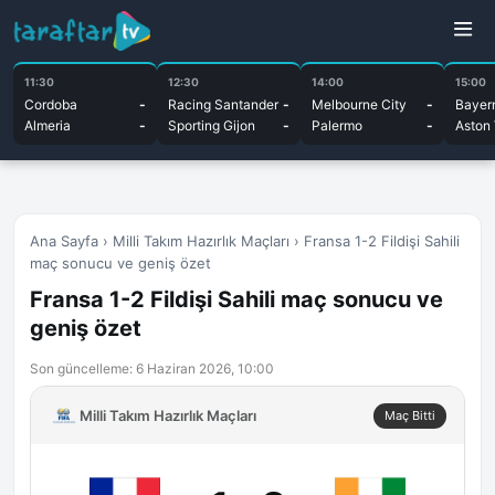
11:30
12:30
14:00
15:00
Cordoba
-
Racing Santander
-
Melbourne City
-
Bayer
Almeria
-
Sporting Gijon
-
Palermo
-
Aston 
Ana Sayfa
›
Milli Takım Hazırlık Maçları
›
Fransa 1-2 Fildişi Sahili
maç sonucu ve geniş özet
Fransa 1-2 Fildişi Sahili maç sonucu ve
geniş özet
Son güncelleme: 6 Haziran 2026, 10:00
Milli Takım Hazırlık Maçları
Maç Bitti