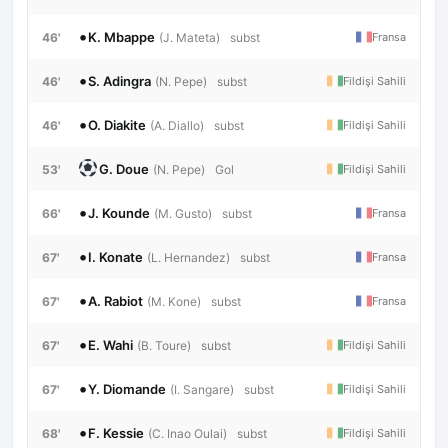
•
K. Mbappe
46'
Fransa
(J. Mateta)
subst
•
S. Adingra
46'
Fildişi Sahili
(N. Pepe)
subst
•
O. Diakite
46'
Fildişi Sahili
(A. Diallo)
subst
G. Doue
53'
Fildişi Sahili
(N. Pepe)
Gol
•
J. Kounde
66'
Fransa
(M. Gusto)
subst
•
I. Konate
67'
Fransa
(L. Hernandez)
subst
•
A. Rabiot
67'
Fransa
(M. Kone)
subst
•
E. Wahi
67'
Fildişi Sahili
(B. Toure)
subst
•
Y. Diomande
67'
Fildişi Sahili
(I. Sangare)
subst
•
F. Kessie
68'
Fildişi Sahili
(C. Inao Oulai)
subst