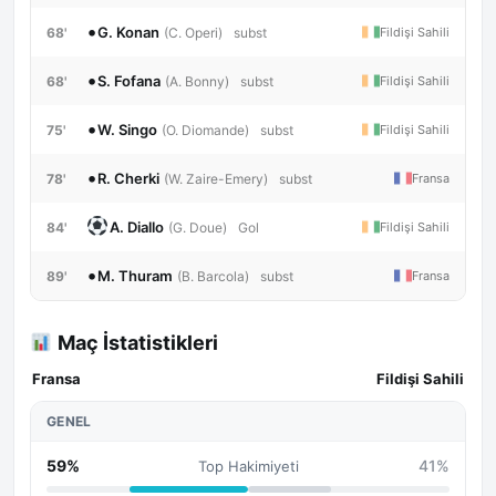
•
G. Konan
68'
Fildişi Sahili
(C. Operi)
subst
•
S. Fofana
68'
Fildişi Sahili
(A. Bonny)
subst
•
W. Singo
75'
Fildişi Sahili
(O. Diomande)
subst
•
R. Cherki
78'
Fransa
(W. Zaire-Emery)
subst
A. Diallo
84'
Fildişi Sahili
(G. Doue)
Gol
•
M. Thuram
89'
Fransa
(B. Barcola)
subst
Maç İstatistikleri
Fransa
Fildişi Sahili
GENEL
59%
41%
Top Hakimiyeti