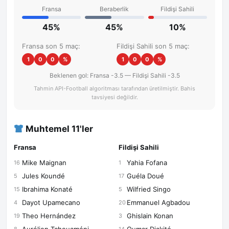
Fransa
Beraberlik
Fildişi Sahili
45%
45%
10%
Fransa son 5 maç:
Fildişi Sahili son 5 maç:
1
0
0
%
1
0
0
%
Beklenen gol: Fransa -3.5 — Fildişi Sahili -3.5
Tahmin API-Football algoritması tarafından üretilmiştir. Bahis
tavsiyesi değildir.
Muhtemel 11'ler
Fransa
Fildişi Sahili
Mike Maignan
Yahia Fofana
16
1
Jules Koundé
Guéla Doué
5
17
Ibrahima Konaté
Wilfried Singo
15
5
Dayot Upamecano
Emmanuel Agbadou
4
20
Theo Hernández
Ghislain Konan
19
3
8
14