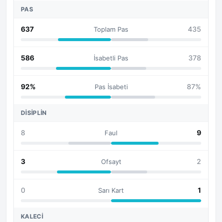
PAS
637
435
Toplam Pas
586
378
İsabetli Pas
92%
87%
Pas İsabeti
DISIPLIN
8
9
Faul
3
2
Ofsayt
0
1
Sarı Kart
KALECI