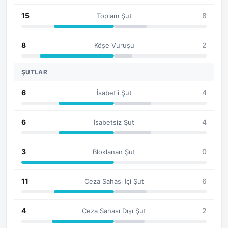
15
8
Toplam Şut
8
2
Köşe Vuruşu
ŞUTLAR
6
4
İsabetli Şut
6
4
İsabetsiz Şut
3
0
Bloklanan Şut
11
6
Ceza Sahası İçi Şut
4
2
Ceza Sahası Dışı Şut