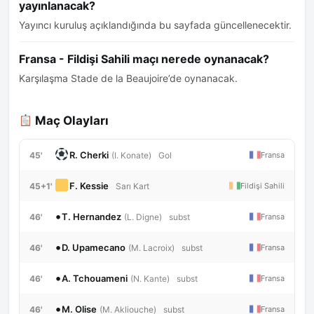
yayınlanacak?
Yayıncı kuruluş açıklandığında bu sayfada güncellenecektir.
Fransa - Fildişi Sahili maçı nerede oynanacak?
Karşılaşma Stade de la Beaujoire’de oynanacak.
Maç Olayları
R. Cherki
45'
Fransa
(I. Konate)
Gol
F. Kessie
45+1'
Fildişi Sahili
Sarı Kart
•
T. Hernandez
46'
Fransa
(L. Digne)
subst
•
D. Upamecano
46'
Fransa
(M. Lacroix)
subst
•
A. Tchouameni
46'
Fransa
(N. Kante)
subst
•
M. Olise
46'
Fransa
(M. Akliouche)
subst