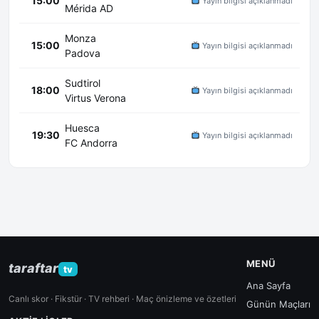
15:00
Yayın bilgisi açıklanmadı
Mérida AD
Monza
15:00
Yayın bilgisi açıklanmadı
Padova
Sudtirol
18:00
Yayın bilgisi açıklanmadı
Virtus Verona
Huesca
19:30
Yayın bilgisi açıklanmadı
FC Andorra
MENÜ
taraftar
tv
Ana Sayfa
Canlı skor · Fikstür · TV rehberi · Maç önizleme ve özetleri
Günün Maçları