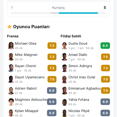
1
5
Kurtarış
Oyuncu Puanları
Fransa
Fildişi Sahili
Michael Olise
Guéla Doué
7.3
8.5
45 dk
1 gol · 1 ast · 94 dk
Mike Maignan
Amad Diallo
7.3
7.5
94 dk
1 gol · 49 dk
Rayan Cherki
Simon Adingra
7.3
7.3
1 gol · 78 dk
45 dk
Dayot Upamecano
Christ Inao Oulaï
7.0
7.0
45 dk
26 dk
Adrien Rabiot
Emmanuel Agbadou
6.9
7.0
67 dk
94 dk
Maghnes Akliouche
Yahia Fofana
6.9
6.9
49 dk
94 dk
Kylian Mbappé
Nicolas Pépé
6.9
6.9
45 dk
1 ast · 49 dk