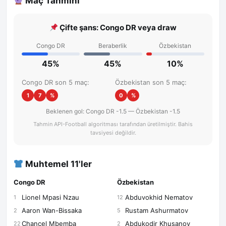
Maç Tahmini
Çifte şans: Congo DR veya draw
Congo DR
Beraberlik
Özbekistan
45%
45%
10%
Congo DR son 5 maç:
Özbekistan son 5 maç:
1
7
%
0
%
Beklenen gol: Congo DR -1.5 — Özbekistan -1.5
Tahmin API-Football algoritması tarafından üretilmiştir. Bahis
tavsiyesi değildir.
Muhtemel 11'ler
Congo DR
Özbekistan
Lionel Mpasi Nzau
Abduvokhid Nematov
1
12
Aaron Wan-Bissaka
Rustam Ashurmatov
2
5
Chancel Mbemba
Abdukodir Khusanov
22
2