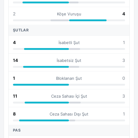
2
4
Köşe Vuruşu
ŞUTLAR
4
1
İsabetli Şut
14
3
İsabetsiz Şut
1
0
Bloklanan Şut
11
3
Ceza Sahası İçi Şut
8
1
Ceza Sahası Dışı Şut
PAS