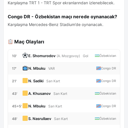
Karşılaşma TRT 1 - TRT Spor ekranlarından izlenebilecek.
Congo DR - Özbekistan maçı nerede oynanacak?
Karşılaşma Mercedes-Benz Stadium’de oynanacak.
Maç Olayları
E. Shomurodov
10'
Özbekistan
(A. Mozgovoy)
Gol
N. Mbuku
17'
Congo DR
VAR
N. Sadiki
21'
Congo DR
Sarı Kart
A. Khusanov
43'
Özbekistan
Sarı Kart
N. Mbuku
45+5'
Congo DR
Sarı Kart
S. Nasrullaev
48'
Özbekistan
Sarı Kart