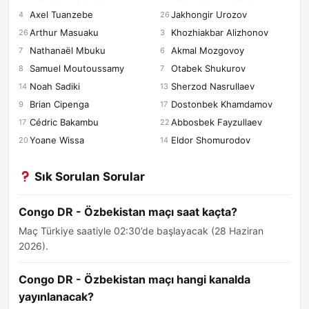
Axel Tuanzebe
Jakhongir Urozov
4
26
Arthur Masuaku
Khozhiakbar Alizhonov
26
3
Nathanaël Mbuku
Akmal Mozgovoy
7
6
Samuel Moutoussamy
Otabek Shukurov
8
7
Noah Sadiki
Sherzod Nasrullaev
14
13
Brian Cipenga
Dostonbek Khamdamov
9
17
Cédric Bakambu
Abbosbek Fayzullaev
17
22
Yoane Wissa
Eldor Shomurodov
20
14
Sık Sorulan Sorular
Congo DR - Özbekistan maçı saat kaçta?
Maç Türkiye saatiyle 02:30’de başlayacak (28 Haziran
2026).
Congo DR - Özbekistan maçı hangi kanalda
yayınlanacak?