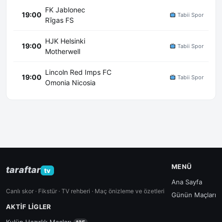
FK Jablonec
19:00
Tabii Spor
Rīgas FS
HJK Helsinki
19:00
Tabii Spor
Motherwell
Lincoln Red Imps FC
19:00
Tabii Spor
Omonia Nicosia
MENÜ
taraftar
tv
Ana Sayfa
Canlı skor · Fikstür · TV rehberi · Maç önizleme ve özetleri
Günün Maçları
AKTIF LIGLER