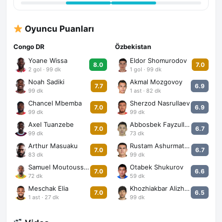
Oyuncu Puanları
Congo DR
Özbekistan
Yoane Wissa
Eldor Shomurodov
8.0
7.0
2 gol · 99 dk
1 gol · 99 dk
Noah Sadiki
Akmal Mozgovoy
7.7
6.9
99 dk
1 ast · 82 dk
Chancel Mbemba
Sherzod Nasrullaev
7.0
6.9
99 dk
99 dk
Axel Tuanzebe
Abbosbek Fayzullaev
7.0
6.7
99 dk
73 dk
Arthur Masuaku
Rustam Ashurmatov
7.0
6.7
83 dk
99 dk
Samuel Moutoussamy
Otabek Shukurov
7.0
6.6
72 dk
59 dk
Meschak Elia
Khozhiakbar Alizhonov
7.0
6.5
1 ast · 27 dk
99 dk