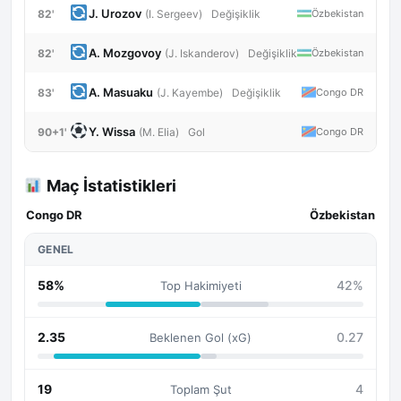
J. Urozov
82'
Özbekistan
(I. Sergeev)
Değişiklik
A. Mozgovoy
82'
Özbekistan
(J. Iskanderov)
Değişiklik
A. Masuaku
83'
Congo DR
(J. Kayembe)
Değişiklik
Y. Wissa
90+1'
Congo DR
(M. Elia)
Gol
Maç İstatistikleri
Congo DR
Özbekistan
GENEL
58%
42%
Top Hakimiyeti
2.35
0.27
Beklenen Gol (xG)
19
4
Toplam Şut