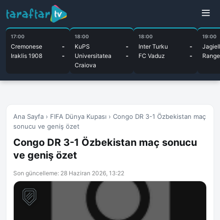
17:00
18:00
18:00
19:00
Cremonese
-
KuPS
-
Inter Turku
-
Jagiel
Iraklis 1908
-
Universitatea
-
FC Vaduz
-
Range
Craiova
Ana Sayfa
›
FIFA Dünya Kupası
›
Congo DR 3-1 Özbekistan maç
sonucu ve geniş özet
Congo DR 3-1 Özbekistan maç sonucu
ve geniş özet
Son güncelleme: 28 Haziran 2026, 13:22