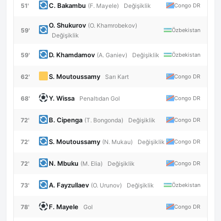
C. Bakambu
51'
Congo DR
(F. Mayele)
Değişiklik
O. Shukurov
(O. Khamrobekov)
59'
Özbekistan
Değişiklik
D. Khamdamov
59'
Özbekistan
(A. Ganiev)
Değişiklik
S. Moutoussamy
62'
Congo DR
Sarı Kart
Y. Wissa
68'
Congo DR
Penaltıdan Gol
B. Cipenga
72'
Congo DR
(T. Bongonda)
Değişiklik
S. Moutoussamy
72'
Congo DR
(N. Mukau)
Değişiklik
N. Mbuku
72'
Congo DR
(M. Elia)
Değişiklik
A. Fayzullaev
73'
Özbekistan
(O. Urunov)
Değişiklik
F. Mayele
78'
Congo DR
Gol