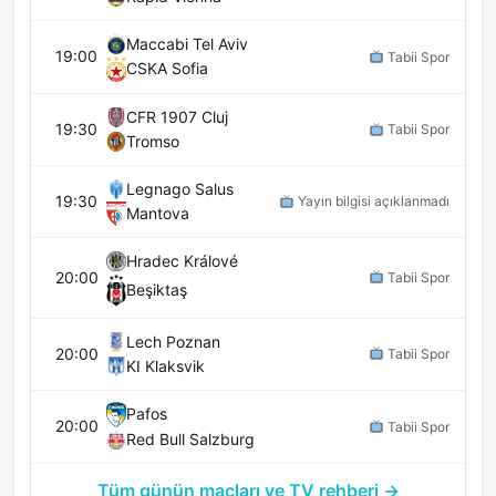
Maccabi Tel Aviv
19:00
Tabii Spor
CSKA Sofia
CFR 1907 Cluj
19:30
Tabii Spor
Tromso
Legnago Salus
19:30
Yayın bilgisi açıklanmadı
Mantova
Hradec Králové
20:00
Tabii Spor
Beşiktaş
Lech Poznan
20:00
Tabii Spor
KI Klaksvik
Pafos
20:00
Tabii Spor
Red Bull Salzburg
Tüm günün maçları ve TV rehberi →