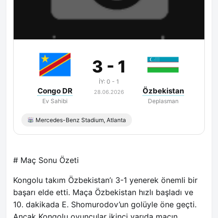
Maç Bitti
3 - 1
İY: 0 - 1
Congo DR
Özbekistan
28.06.2026
Ev Sahibi
Deplasman
Mercedes-Benz Stadium, Atlanta
# Maç Sonu Özeti
Kongolu takım Özbekistan’ı 3-1 yenerek önemli bir
başarı elde etti. Maça Özbekistan hızlı başladı ve
10. dakikada E. Shomurodov’un golüyle öne geçti.
Ancak Kongolu oyuncular ikinci yarıda maçın