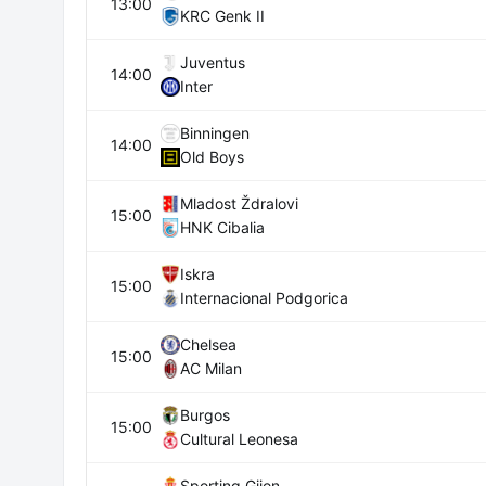
13:00
KRC Genk II
Juventus
14:00
Inter
Binningen
14:00
Old Boys
Mladost Ždralovi
15:00
HNK Cibalia
Iskra
15:00
Internacional Podgorica
Chelsea
15:00
AC Milan
Burgos
15:00
Cultural Leonesa
Sporting Gijon