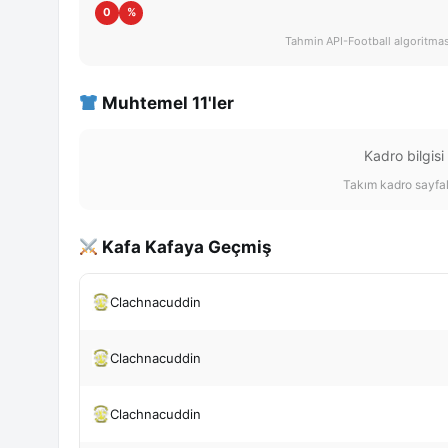
0
%
Tahmin API-Football algoritması 
Muhtemel 11'ler
Kadro bilgisi
Takım kadro sayfal
Kafa Kafaya Geçmiş
Clachnacuddin
Clachnacuddin
Clachnacuddin