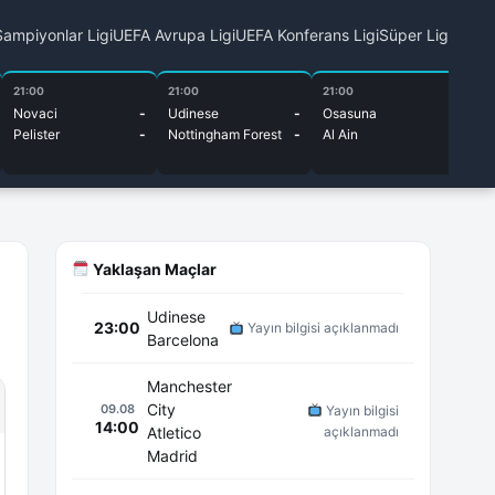
ampiyonlar Ligi
UEFA Avrupa Ligi
UEFA Konferans Ligi
Süper Lig
21:00
21:00
21:00
21
Novaci
-
Udinese
-
Osasuna
-
An
Pelister
-
Nottingham Forest
-
Al Ain
-
Gr
Yaklaşan Maçlar
Udinese
23:00
Yayın bilgisi açıklanmadı
Barcelona
Manchester
City
09.08
Yayın bilgisi
14:00
Atletico
açıklanmadı
Madrid