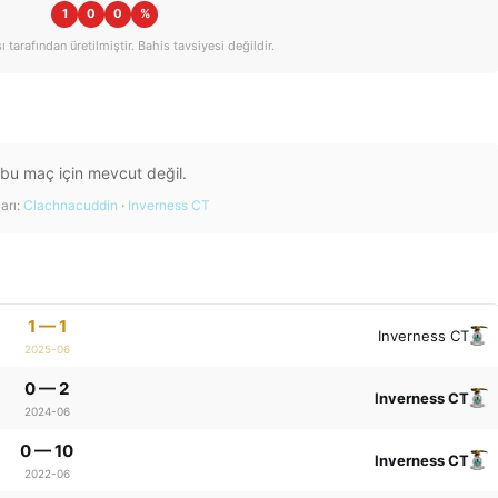
1
0
0
%
tarafından üretilmiştir. Bahis tavsiyesi değildir.
 bu maç için mevcut değil.
arı:
Clachnacuddin
·
Inverness CT
1 — 1
Inverness CT
2025-06
0 — 2
Inverness CT
2024-06
0 — 10
Inverness CT
2022-06