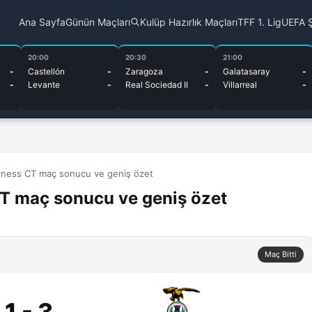
Ana Sayfa
Günün Maçları
Kulüp Hazırlık Maçları
TFF 1. Lig
UEFA Ş
20:00
20:30
21:00
-
Castellón
-
Zaragoza
-
Galatasaray
-
-
Levante
-
Real Sociedad II
-
Villarreal
-
rness CT maç sonucu ve geniş özet
T maç sonucu ve geniş özet
Maç Bitti
1 - 3