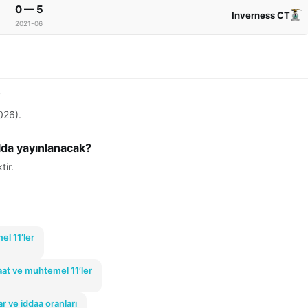
0 — 5
Inverness CT
2021-06
?
026).
lda yayınlanacak?
tir.
el 11’ler
aat ve muhtemel 11’ler
r ve iddaa oranları