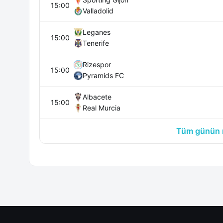
15:00
Valladolid
Leganes
15:00
Tenerife
Rizespor
15:00
Pyramids FC
Albacete
15:00
Real Murcia
Tüm günün m