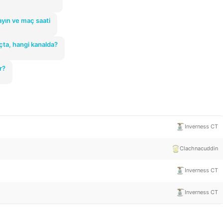
yın ve maç saati
çta, hangi kanalda?
r?
Inverness CT
Clachnacuddin
Inverness CT
Inverness CT