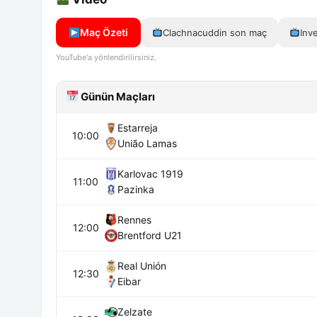
Maç Özeti
Clachnacuddin son maç
Inv
YouTube'a yönlendirilirsiniz.
Günün Maçları
Estarreja
10:00
União Lamas
Karlovac 1919
11:00
Pazinka
Rennes
12:00
Brentford U21
Real Unión
12:30
Eibar
Zelzate