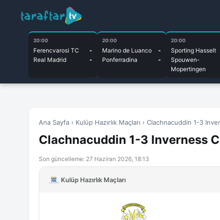
20:00
20:00
20:00
Ferencvarosi TC
-
Marino de Luanco
-
Sporting Hasselt
Real Madrid
-
Ponferradina
-
Spouwen-
Mopertingen
Ana Sayfa
›
Kulüp Hazırlık Maçları
›
Clachnacuddin 1-3 Inve
Clachnacuddin 1-3 Inverness C
Son güncelleme: 27 Haziran 2026, 18:13
Kulüp Hazırlık Maçları