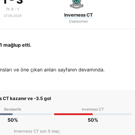
İY: 0 - 1
Inverness CT
27.06.2026
Deplasman
 mağlup etti.
ansları ve öne çıkan anları sayfanın devamında.
 CT kazanır ve -3.5 gol
Beraberlik
Inverness CT
50%
50%
Inverness CT son 5 maç: