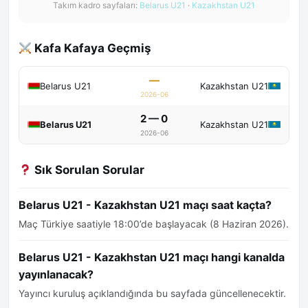
Takım kadro sayfaları:
Belarus U21
·
Kazakhstan U21
Kafa Kafaya Geçmiş
—
Belarus U21
Kazakhstan U21
2026-06
2 — 0
Belarus U21
Kazakhstan U21
2026-06
Sık Sorulan Sorular
Belarus U21 - Kazakhstan U21 maçı saat kaçta?
Maç Türkiye saatiyle 18:00’de başlayacak (8 Haziran 2026).
Belarus U21 - Kazakhstan U21 maçı hangi kanalda
yayınlanacak?
Yayıncı kuruluş açıklandığında bu sayfada güncellenecektir.