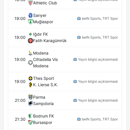
Athletic Club
Sarıyer
19:00
beIN Sports, TRT Spor
Muğlaspor
Iğdır FK
19:00
beIN Sports, TRT Spor
Fatih Karagümrük
Modena
19:00
Cittadella Vis
Yayın bilgisi açıklanmadı
Modena
Thes Sport
19:00
Yayın bilgisi açıklanmadı
K. Lierse S.K.
Parma
21:00
Yayın bilgisi açıklanmadı
Sampdoria
Bodrum FK
21:30
beIN Sports, TRT Spor
Bursaspor