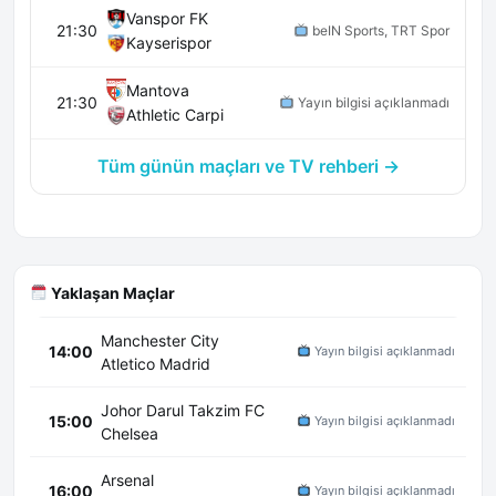
Vanspor FK
21:30
beIN Sports, TRT Spor
Kayserispor
Mantova
21:30
Yayın bilgisi açıklanmadı
Athletic Carpi
Tüm günün maçları ve TV rehberi →
Yaklaşan Maçlar
Manchester City
14:00
Yayın bilgisi açıklanmadı
Atletico Madrid
Johor Darul Takzim FC
15:00
Yayın bilgisi açıklanmadı
Chelsea
Arsenal
16:00
Yayın bilgisi açıklanmadı