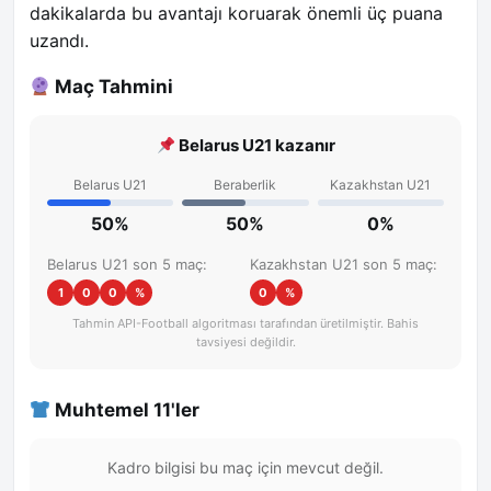
dakikalarda bu avantajı koruarak önemli üç puana
uzandı.
Maç Tahmini
Belarus U21 kazanır
Belarus U21
Beraberlik
Kazakhstan U21
50%
50%
0%
Belarus U21 son 5 maç:
Kazakhstan U21 son 5 maç:
1
0
0
%
0
%
Tahmin API-Football algoritması tarafından üretilmiştir. Bahis
tavsiyesi değildir.
Muhtemel 11'ler
Kadro bilgisi bu maç için mevcut değil.