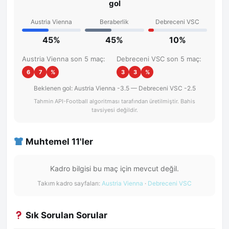
gol
Austria Vienna
Beraberlik
Debreceni VSC
45%
45%
10%
Austria Vienna son 5 maç:
Debreceni VSC son 5 maç:
6
7
%
3
3
%
Beklenen gol: Austria Vienna -3.5 — Debreceni VSC -2.5
Tahmin API-Football algoritması tarafından üretilmiştir. Bahis
tavsiyesi değildir.
Muhtemel 11'ler
Kadro bilgisi bu maç için mevcut değil.
Takım kadro sayfaları:
Austria Vienna
·
Debreceni VSC
Sık Sorulan Sorular