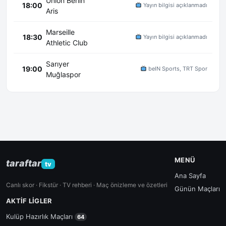
Union Berlin
18:00
Yayın bilgisi açıklanmadı
Aris
Marseille
18:30
Yayın bilgisi açıklanmadı
Athletic Club
Sarıyer
19:00
beIN Sports, TRT Spor
Muğlaspor
MENÜ
taraftar
tv
Ana Sayfa
Canlı skor · Fikstür · TV rehberi · Maç önizleme ve özetleri
Günün Maçları
AKTIF LIGLER
Kulüp Hazırlık Maçları
64