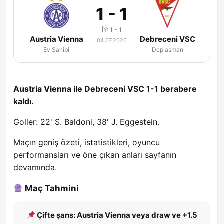
1 - 1
İY: 1 - 1
Austria Vienna
Debreceni VSC
04.07.2026
Ev Sahibi
Deplasman
Austria Vienna ile Debreceni VSC 1-1 berabere
kaldı.
Goller: 22' S. Baldoni, 38' J. Eggestein.
Maçın geniş özeti, istatistikleri, oyuncu
performansları ve öne çıkan anları sayfanın
devamında.
Maç Tahmini
Çifte şans: Austria Vienna veya draw ve +1.5