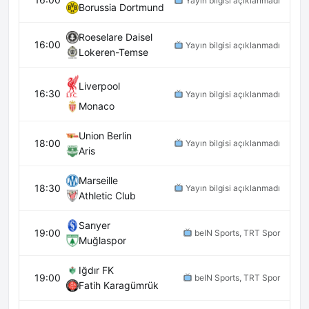
Yayın bilgisi açıklanmadı
Borussia Dortmund
Roeselare Daisel
16:00
Yayın bilgisi açıklanmadı
Lokeren-Temse
Liverpool
16:30
Yayın bilgisi açıklanmadı
Monaco
Union Berlin
18:00
Yayın bilgisi açıklanmadı
Aris
Marseille
18:30
Yayın bilgisi açıklanmadı
Athletic Club
Sarıyer
19:00
beIN Sports, TRT Spor
Muğlaspor
Iğdır FK
19:00
beIN Sports, TRT Spor
Fatih Karagümrük