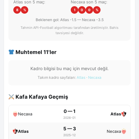
Atlas son 5 maç:
Necaxa son 5 maç:
8
%
1
0
0
%
Beklenen gol: Atlas -1.5 — Necaxa -3.5
Tahmin API-Football algoritması tarafından üretilmiştir. Bahis
tavsiyesi değildir.
Muhtemel 11'ler
Kadro bilgisi bu maç için mevcut değil.
Takım kadro sayfaları:
Atlas
·
Necaxa
Kafa Kafaya Geçmiş
0 — 1
Necaxa
Atlas
2026-01
5 — 3
Atlas
Necaxa
2025-12