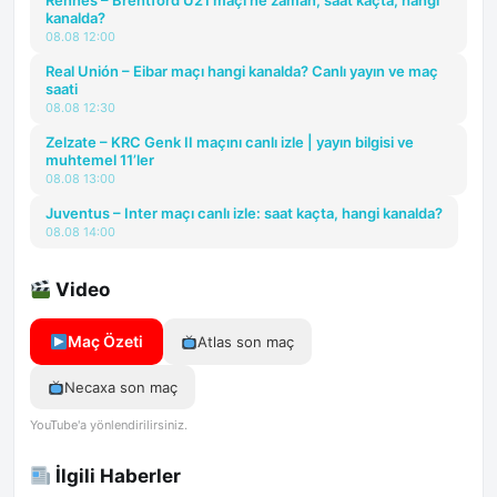
Rennes – Brentford U21 maçı ne zaman, saat kaçta, hangi
kanalda?
08.08 12:00
Real Unión – Eibar maçı hangi kanalda? Canlı yayın ve maç
saati
08.08 12:30
Zelzate – KRC Genk II maçını canlı izle | yayın bilgisi ve
muhtemel 11’ler
08.08 13:00
Juventus – Inter maçı canlı izle: saat kaçta, hangi kanalda?
08.08 14:00
Video
Maç Özeti
Atlas son maç
Necaxa son maç
YouTube'a yönlendirilirsiniz.
İlgili Haberler