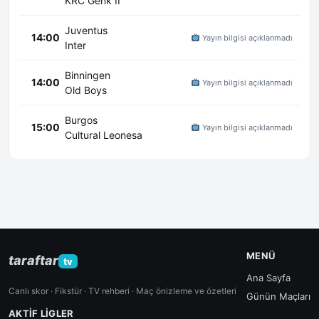
KRC Genk II
Juventus
14:00
Yayın bilgisi açıklanmadı
Inter
Binningen
14:00
Yayın bilgisi açıklanmadı
Old Boys
Burgos
15:00
Yayın bilgisi açıklanmadı
Cultural Leonesa
MENÜ
taraftar
tv
Ana Sayfa
Canlı skor · Fikstür · TV rehberi · Maç önizleme ve özetleri
Günün Maçları
AKTIF LIGLER