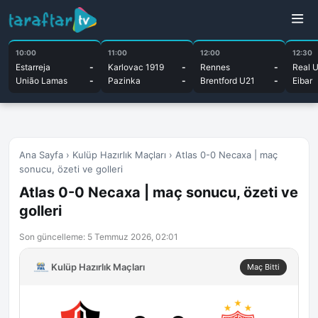
10:00
11:00
12:00
12:30
Estarreja
-
Karlovac 1919
-
Rennes
-
Real 
União Lamas
-
Pazinka
-
Brentford U21
-
Eibar
Ana Sayfa
›
Kulüp Hazırlık Maçları
›
Atlas 0-0 Necaxa | maç
sonucu, özeti ve golleri
Atlas 0-0 Necaxa | maç sonucu, özeti ve
golleri
Son güncelleme: 5 Temmuz 2026, 02:01
Kulüp Hazırlık Maçları
Maç Bitti