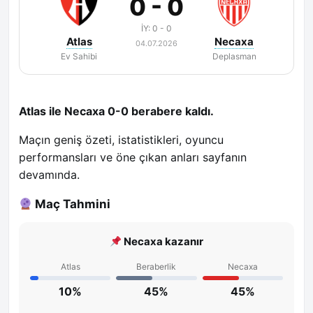
0 - 0
İY: 0 - 0
Atlas
Necaxa
04.07.2026
Ev Sahibi
Deplasman
Atlas ile Necaxa 0-0 berabere kaldı.
Maçın geniş özeti, istatistikleri, oyuncu
performansları ve öne çıkan anları sayfanın
devamında.
Maç Tahmini
Necaxa kazanır
Atlas
Beraberlik
Necaxa
10%
45%
45%