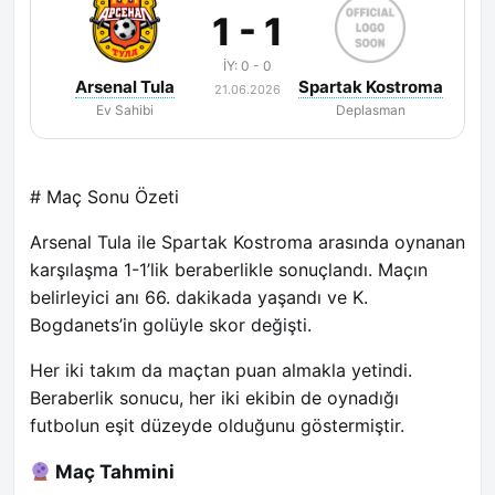
1 - 1
İY: 0 - 0
Arsenal Tula
Spartak Kostroma
21.06.2026
Ev Sahibi
Deplasman
# Maç Sonu Özeti
Arsenal Tula ile Spartak Kostroma arasında oynanan
karşılaşma 1-1’lik beraberlikle sonuçlandı. Maçın
belirleyici anı 66. dakikada yaşandı ve K.
Bogdanets’in golüyle skor değişti.
Her iki takım da maçtan puan almakla yetindi.
Beraberlik sonucu, her iki ekibin de oynadığı
futbolun eşit düzeyde olduğunu göstermiştir.
Maç Tahmini