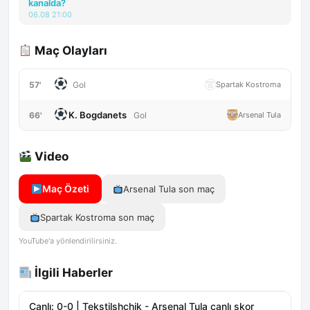
kanalda?
06.08 21:00
Maç Olayları
57'
Spartak Kostroma
Gol
K. Bogdanets
66'
Arsenal Tula
Gol
Video
Maç Özeti
Arsenal Tula son maç
Spartak Kostroma son maç
YouTube'a yönlendirilirsiniz.
İlgili Haberler
Canlı: 0-0 | Tekstilshchik - Arsenal Tula canlı skor