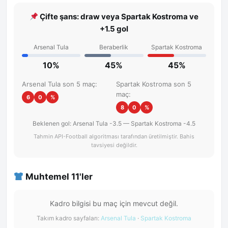
Çifte şans: draw veya Spartak Kostroma ve
+1.5 gol
Arsenal Tula
Beraberlik
Spartak Kostroma
10%
45%
45%
Arsenal Tula son 5 maç:
Spartak Kostroma son 5
maç:
6
0
%
8
0
%
Beklenen gol: Arsenal Tula -3.5 — Spartak Kostroma -4.5
Tahmin API-Football algoritması tarafından üretilmiştir. Bahis
tavsiyesi değildir.
Muhtemel 11'ler
Kadro bilgisi bu maç için mevcut değil.
Takım kadro sayfaları:
Arsenal Tula
·
Spartak Kostroma