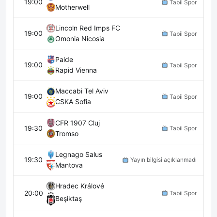
19:00
Tabii Spor
Motherwell
Lincoln Red Imps FC
19:00
Tabii Spor
Omonia Nicosia
Paide
19:00
Tabii Spor
Rapid Vienna
Maccabi Tel Aviv
19:00
Tabii Spor
CSKA Sofia
CFR 1907 Cluj
19:30
Tabii Spor
Tromso
Legnago Salus
19:30
Yayın bilgisi açıklanmadı
Mantova
Hradec Králové
20:00
Tabii Spor
Beşiktaş