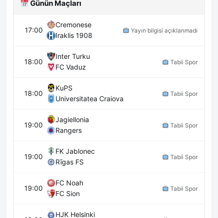
Günün Maçları
Cremonese
17:00
Yayın bilgisi açıklanmadı
Iraklis 1908
Inter Turku
18:00
Tabii Spor
FC Vaduz
KuPS
18:00
Tabii Spor
Universitatea Craiova
Jagiellonia
19:00
Tabii Spor
Rangers
FK Jablonec
19:00
Tabii Spor
Rīgas FS
FC Noah
19:00
Tabii Spor
FC Sion
HJK Helsinki