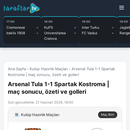
17:00
18:00
18:00
19:00
Cremonese
-
KuPS
-
Inter Turku
-
Jagiel
Iraklis 1908
-
Universitatea
-
FC Vaduz
-
Range
Craiova
Ana Sayfa
›
Kulüp Hazırlık Maçları
›
Arsenal Tula 1-1 Spartak
Kostroma | maç sonucu, özeti ve golleri
Arsenal Tula 1-1 Spartak Kostroma |
maç sonucu, özeti ve golleri
Son güncelleme: 21 Haziran 2026, 18:00
Kulüp Hazırlık Maçları
Maç Bitti