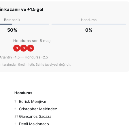
in kazanır ve +1.5 gol
Beraberlik
Honduras
50%
0%
Honduras son 5 maç:
3
3
%
Arjantin -4.5 — Honduras -2.5
tarafından üretilmiştir. Bahis tavsiyesi değildir.
Honduras
Edrick Menjívar
1
Cristopher Meléndez
6
Giancarlos Sacaza
21
Denil Maldonado
2