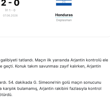
2 - 0
İY: 1 - 0
Honduras
07.06.2026
Deplasman
alibiyeti tatlandı. Maçın ilk yarısında Arjantin kontrolü ele
ne geçti. Konuk takım savunması zayıf kalırken, Arjantin
çıkardı. 54. dakikada G. Simeone’nin golü maçın sonucunu
 karşılık bulamamış, Arjantin rakibini fazlasıyla kontrol
ötürdü.