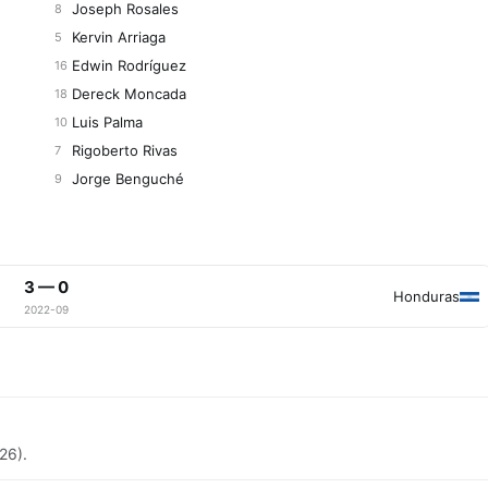
Joseph Rosales
8
Kervin Arriaga
5
Edwin Rodríguez
16
Dereck Moncada
18
Luis Palma
10
Rigoberto Rivas
7
Jorge Benguché
9
3 — 0
Honduras
2022-09
26).