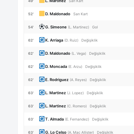
L. Martinez
49'
Sarı Kart
D. Maldonado
52'
Sarı Kart
G. Simeone
54'
(L. Martinez)
Gol
K. Arriaga
62'
(D. Ruiz)
Değişiklik
D. Maldonado
62'
(L. Vega)
Değişiklik
D. Moncada
62'
(E. Arzu)
Değişiklik
E. Rodriguez
62'
(A. Reyes)
Değişiklik
L. Martinez
63'
(J. Lopez)
Değişiklik
L. Martinez
63'
(C. Romero)
Değişiklik
T. Almada
63'
(E. Fernandez)
Değişiklik
G. Lo Celso
63'
(A. Mac Allister)
Değişiklik