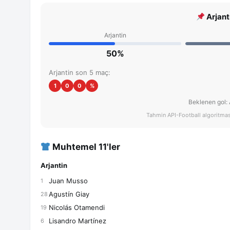
Arjant
Arjantin
50%
Arjantin son 5 maç:
1
0
0
%
Beklenen gol: 
Tahmin API-Football algoritması 
Muhtemel 11'ler
Arjantin
Juan Musso
1
Agustín Giay
28
Nicolás Otamendi
19
Lisandro Martínez
6