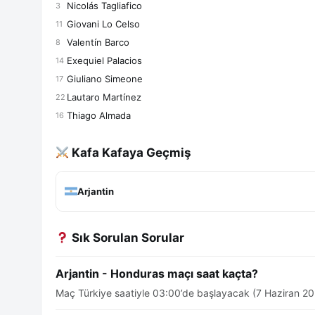
Nicolás Tagliafico
3
Giovani Lo Celso
11
Valentín Barco
8
Exequiel Palacios
14
Giuliano Simeone
17
Lautaro Martínez
22
Thiago Almada
16
Kafa Kafaya Geçmiş
Arjantin
Sık Sorulan Sorular
Arjantin - Honduras maçı saat kaçta?
Maç Türkiye saatiyle 03:00’de başlayacak (7 Haziran 20