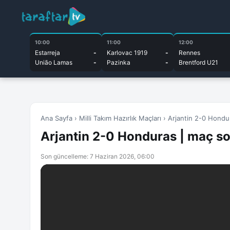
10:00
11:00
12:00
Estarreja
-
Karlovac 1919
-
Rennes
União Lamas
-
Pazinka
-
Brentford U21
Ana Sayfa
›
Milli Takım Hazırlık Maçları
›
Arjantin 2-0 Hondur
Arjantin 2-0 Honduras | maç son
Son güncelleme: 7 Haziran 2026, 06:00