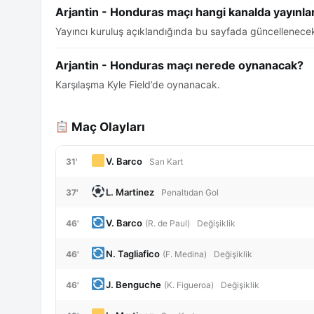
Arjantin - Honduras maçı hangi kanalda yayınl
Yayıncı kuruluş açıklandığında bu sayfada güncellenecek
Arjantin - Honduras maçı nerede oynanacak?
Karşılaşma Kyle Field’de oynanacak.
Maç Olayları
V. Barco
31'
Sarı Kart
L. Martinez
37'
Penaltıdan Gol
V. Barco
46'
(R. de Paul)
Değişiklik
N. Tagliafico
46'
(F. Medina)
Değişiklik
J. Benguche
46'
(K. Figueroa)
Değişiklik