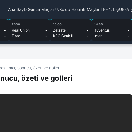
Ana Sayfa
Günün Maçları
Kulüp Hazırlık Maçları
TFF 1. Lig
UEFA Ş
12:30
13:00
14:00
-
Real Unión
-
Zelzate
-
Juventus
-
-
Eibar
-
KRC Genk II
-
Inter
-
as | maç sonucu, özeti ve golleri
ucu, özeti ve golleri