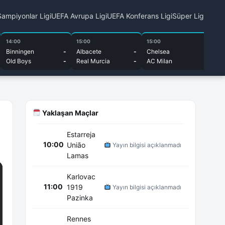
ampiyonlar Ligi
UEFA Avrupa Ligi
UEFA Konferans Ligi
Süper Lig
14:00
15:00
15:00
15
Binningen
-
Albacete
-
Chelsea
-
Bu
Old Boys
-
Real Murcia
-
AC Milan
-
Cu
Yaklaşan Maçlar
Estarreja
10:00
União
Yayın bilgisi açıklanmadı
Lamas
Karlovac
11:00
1919
Yayın bilgisi açıklanmadı
Pazinka
Rennes