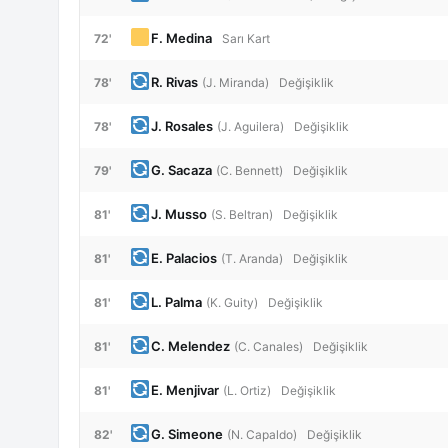
F. Medina
72'
Sarı Kart
R. Rivas
78'
(J. Miranda)
Değişiklik
J. Rosales
78'
(J. Aguilera)
Değişiklik
G. Sacaza
79'
(C. Bennett)
Değişiklik
J. Musso
81'
(S. Beltran)
Değişiklik
E. Palacios
81'
(T. Aranda)
Değişiklik
L. Palma
81'
(K. Guity)
Değişiklik
C. Melendez
81'
(C. Canales)
Değişiklik
E. Menjivar
81'
(L. Ortiz)
Değişiklik
G. Simeone
82'
(N. Capaldo)
Değişiklik