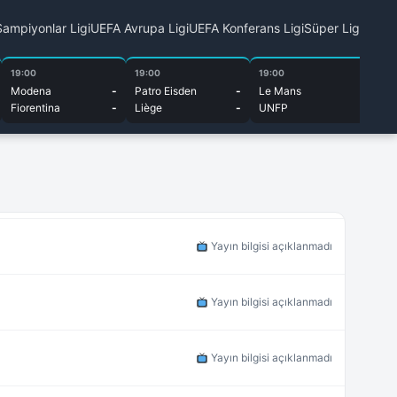
ampiyonlar Ligi
UEFA Avrupa Ligi
UEFA Konferans Ligi
Süper Lig
19:00
19:00
19:00
19
Modena
-
Patro Eisden
-
Le Mans
-
Ci
Fiorentina
-
Liège
-
UNFP
-
Lu
Yayın bilgisi açıklanmadı
Yayın bilgisi açıklanmadı
Yayın bilgisi açıklanmadı