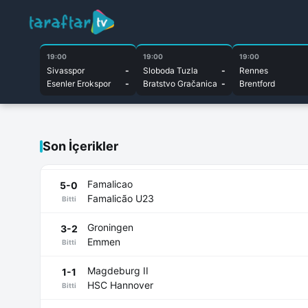
19:00
19:00
19:00
Sivasspor
-
Sloboda Tuzla
-
Rennes
Esenler Erokspor
-
Bratstvo Gračanica
-
Brentford
Son İçerikler
Famalicao
5-0
Famalicão U23
Bitti
Groningen
3-2
Emmen
Bitti
Magdeburg II
1-1
HSC Hannover
Bitti