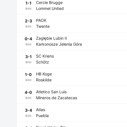
Cercle Brugge
1-1
Lommel United
Bitti
PAOK
2-3
Twente
Bitti
Zagłębie Lubin II
0-4
Karkonosze Jelenia Góra
Bitti
SC Kriens
3-1
Schötz
Bitti
HB Koge
1-0
Roskilde
Bitti
Atletico San Luis
4-0
Mineros de Zacatecas
Bitti
Atlas
3-4
Puebla
Bitti