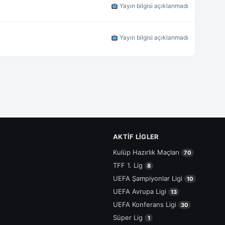
Yayın bilgisi açıklanmadı
Yayın bilgisi açıklanmadı
AKTIF LIGLER
Kulüp Hazırlık Maçları
70
TFF 1. Lig
8
UEFA Şampiyonlar Ligi
10
UEFA Avrupa Ligi
13
UEFA Konferans Ligi
30
Süper Lig
1