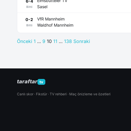
Eimsbütteler TV
6-4
Sasel
Bitti
VfR Mannheim
0-2
Waldhof Mannheim
Bitti
Önceki
1
…
9
10
11
…
138
Sonraki
Yazı
dolaşımı
taraftar
tv
Canlı skor · Fikstür · TV rehberi · Maç önizleme ve özetleri