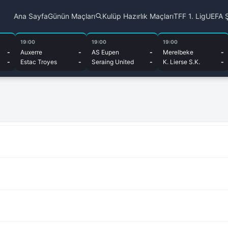
Ana Sayfa
Günün Maçları
Kulüp Hazırlık Maçları
TFF 1. Lig
UEFA Ş
19:00
19:00
19:00
-
Auxerre
-
AS Eupen
-
Merelbeke
-
-
Estac Troyes
-
Seraing United
-
K. Lierse S.K.
-